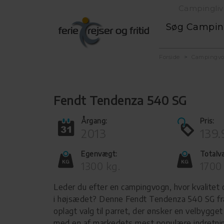
Campingliv
Søg Campi
Forside
Campingv
Fendt Tendenza 540 SG
Årgang:
Pris:
2013
139.
Egenvægt:
Totalv
1300 kg.
1700
Leder du efter en campingvogn, hvor kvalitet 
i højsædet? Denne Fendt Tendenza 540 SG fra
oplagt valg til parret, der ønsker en velbygg
med en af markedets mest populære indretnin