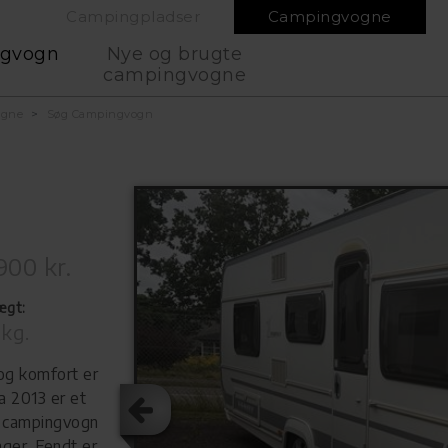
Campingpladser
Campingvogne
ngvogn
Nye og brugte
campingvogne
ogne
Søg Campingvogn
900 kr.
ægt:
 kg.
og komfort er
 2013 er et
et campingvogn
ger. Fendt er