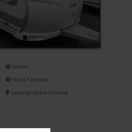
Udskriv
Del på Facebook
Campingvognens placering