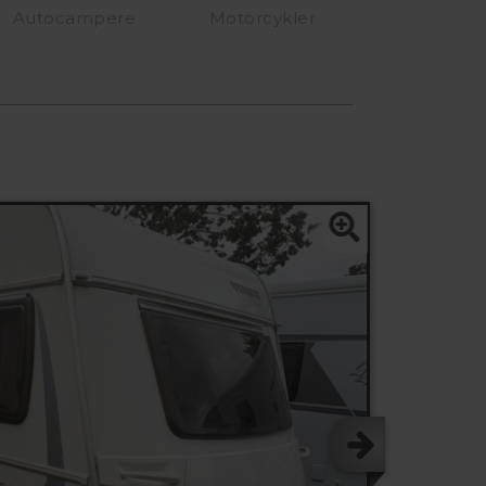
Autocampere
Motorcykler