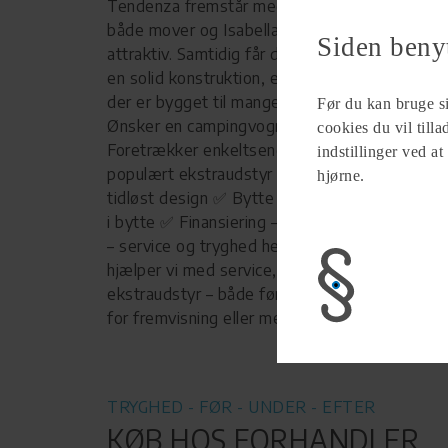
Tendenza fremstår meget velholdt og er uds
både mover og Isabella Shadow, hvilket gør d
Siden beny
attraktiv. Samtidig får du den velkendte Fendt
en solid konstruktion, et flot interiør og en c
der er bygget til mange års camping. Perfekt ti
Før du kan bruge sid
Ønsker en campingvogn med høj byggekvalitet
cookies du vil till
Foretrækker enkeltsenge • Vil have en velhol
indstillinger ved at
populært ekstraudstyr • Sætter pris på komfo
hjørne.
tidløst design ✅ Bytte – vi tager gerne din 
i bytte ✅ Finansiering – fleksibel løsning ✅ E
– service og tryghed hele vejen Hos Holbæk 
hjælper vi med service, vedligeholdelse og mo
ekstraudstyr – både før og efter købet. 📞 Kon
for fremvisning eller mere information.
TRYGHED - FØR - UNDER - EFTER
KØB HOS FORHANDLER