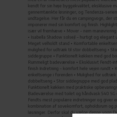
kendt for sin høje byggekvalitet, eksklusive m
gennemtænkte løsninger, og Tendenza-serien
undtagelse. Her får du en campingvogn, der s
imponerer med sin komfort og finish. Highlight
især vil fremhæve • Mover – nem manøvrering
• Isabella Shadow solsejl – hurtigt og elegan
Meget velholdt stand • Komfortable enkelts
mulighed for udtræk til stor dobbeltseng • Sto
siddegruppe • Funktionelt køkken med god bo
Rummeligt badeværelse • Eksklusivt Fendt-int
finish Indretning – komfort hele vejen rundt •
enkeltsenge i forenden • Mulighed for udtræk t
dobbeltseng • Stor siddegruppe med god plad
Funktionelt køkken med praktiske opbevarings
Badeværelse med toilet og håndvask 540 SG e
Fendts mest populære indretninger og giver e
kombination af sovekomfort, opholdsrum og p
løsninger. Derfor skal du vælge denne vogn 