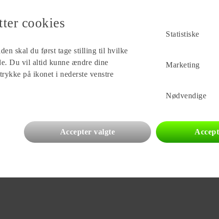
tyret med
en ekstra
tter cookies
-kvalitet med
Statistiske
ampingvogn,
l dig der: •
en skal du først tage stilling til hvilke
 •
ade. Du vil altid kunne ændre dine
Marketing
dt vogn med
 trykke på ikonet i nederste venstre
rt og et
Nødvendige
nuværende vogn
get værksted
CaravanCenter
ntering af
Accepter valgte
Accept
takt os i dag