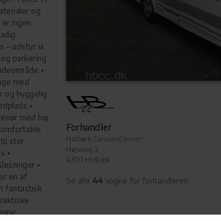
aterialer og
 er ingen
tadig
s – udstyr vi
 og parkering
t udeområde •
enge med
r og hyggelig
rdplads •
eriør med høj
Forhandler
 Komfortable
Holbæk CaravanCenter
il stor
Højvang 2
s •
4300 Holbæk
løsninger •
r en af
Se alle
44
vogne for forhandleren
n fantastisk
raktiske
Denne