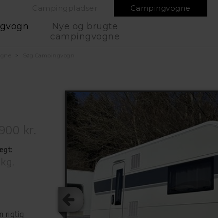
Campingpladser
Campingvogne
ngvogn
Nye og brugte
campingvogne
ogne
Søg Campingvogn
900 kr.
ægt:
 kg.
 rigtig