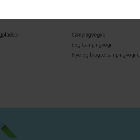
gpladser
Campingvogne
Søg Campingvogn
Nye og brugte campingvogne