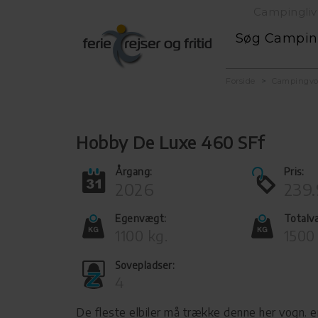
Campingliv
Søg Campi
Forside
Campingv
Hobby De Luxe 460 SFf
Årgang:
Pris:
2026
239.
Egenvægt:
Totalv
1100 kg.
1500
Sovepladser:
4
De fleste elbiler må trække denne her vogn. en