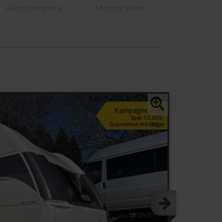
Autocampere
Motorcykler