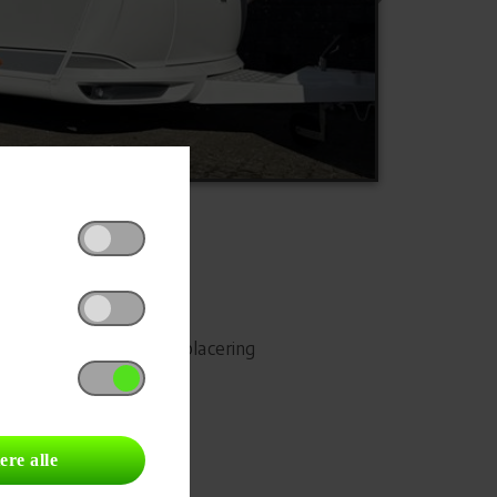
Udskriv
Del på Facebook
Campingvognens placering
ere alle