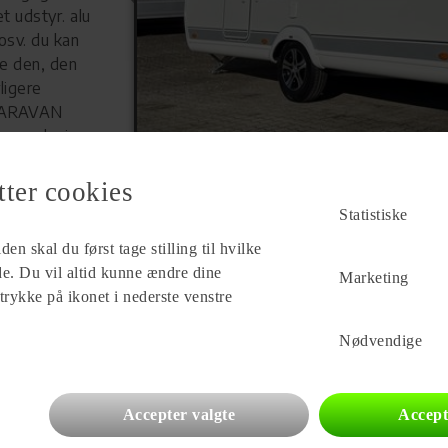
 udstyr. alu
osv. du kan
se den, den
ligere
 CARAVAN
le med, vi
tter cookies
Statistiske
en skal du først tage stilling til hvilke
Forhandler
ade. Du vil altid kunne ændre dine
Marketing
SK Caravan Blommenslyst
 trykke på ikonet i nederste venstre
Ubberudvej 121
5491 Blommenslyst
Nødvendige
Se alle
31
vogne for forhandleren
Accepter valgte
Accept