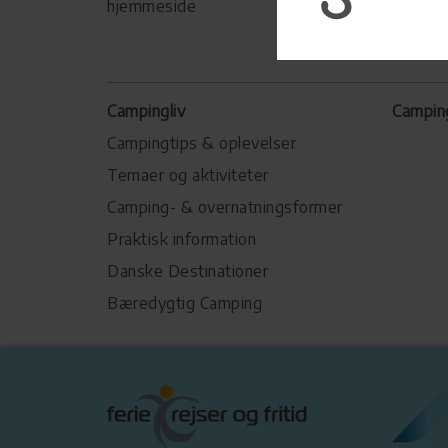
hjemmeside
Campingliv
Campin
Campingtips & oplevelser
Temaer og aktiviteter
Camping- & overnatningsformer
Praktisk information
Danske Destinationer
Bæredygtig Camping