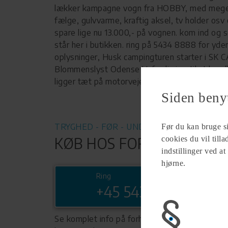
lækker kampagne vogn fra HOBBY, med meget
fælge, gulvvarme, kraftig aksel, tv holder osv 
spare lige nu 13.000,- på vognen. kom ind og 
står her i butikken. ring på 5434 8888 for yder
oplysninger, Husk campingturen starter i SK
Blommenslyst Odense V. fordi vi er til at hand
ligger tæt på motorvejen.
Siden beny
TRYGHED - FØR - UNDER - EFTER
Før du kan bruge sid
cookies du vil till
KØB HOS FORHANDLER
indstillinger ved at
hjørne.
Ring
+45 54348888
Se komplet info på forhandlerens