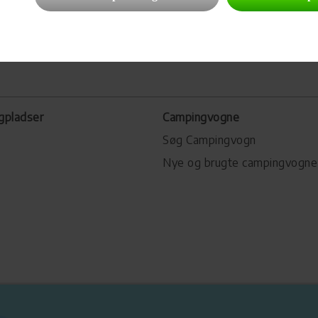
gpladser
Campingvogne
Søg Campingvogn
Nye og brugte campingvogne