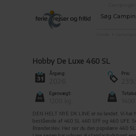
Campingliv
Søg Campi
Forside
Campingv
Hobby De Luxe 460 SL
Årgang:
Pris:
2026
239.
Egenvægt:
Totalv
1200 kg.
1400
DEN HELT NYE DK LINE er nu landet. Vi har h
bestående af 460 SL 460 SFF og 460 UFE. S
Brønderslev. Her ser du den populære 460 S
Line serien har udover al standardudstyret en