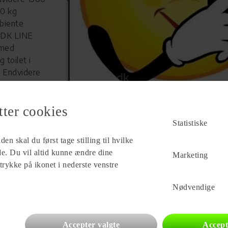
00 kg
biente
g DK LINE
 med
 toilet i
. Endvidere
r,
 DK LINE i
tter cookies
Statistiske
Forhandler
en skal du først tage stilling til hvilke
Brønderslev Caravan
ade. Du vil altid kunne ændre dine
Eventyrvej 18-22
Marketing
 trykke på ikonet i nederste venstre
9700 Brønderslev
Se alle
83
vogne for forhandleren
Nødvendige
Accepter valgte
Accept