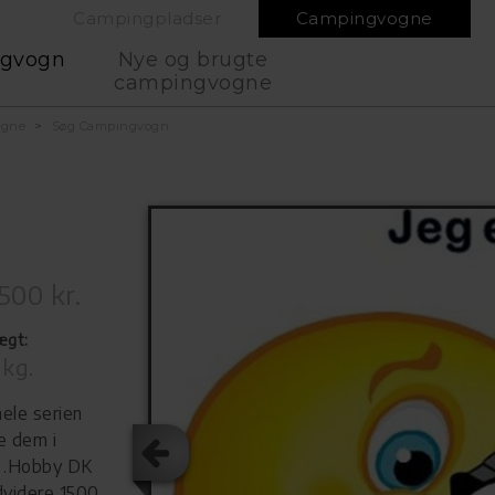
Campingpladser
Campingvogne
ngvogn
Nye og brugte
campingvogne
ogne
Søg Campingvogn
500 kr.
ægt:
 kg.
ele serien
e dem i
L .Hobby DK
dvidere 1500