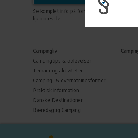
Se komplet info på forhandlerens
hjemmeside
Campingliv
Campin
Campingtips & oplevelser
Temaer og aktiviteter
Camping- & overnatningsformer
Praktisk information
Danske Destinationer
Bæredygtig Camping