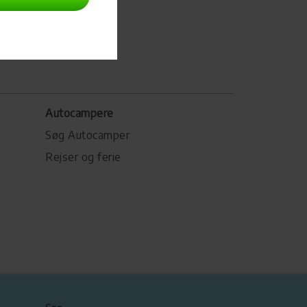
Autocampere
Søg Autocamper
Rejser og ferie