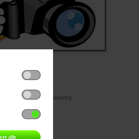
Udskriv
Del på Facebook
Campingvognens placering
ere alle