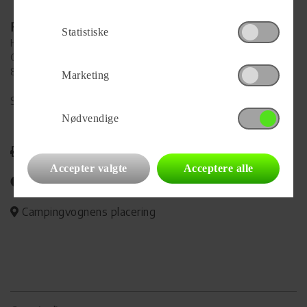
Forhandler
Statistiske
Hinshøj Caravan A/S
Gl. Viborgvej 392, Ålum
8920 Randers NV
Marketing
Se alle
96
vogne for forhandleren
Nødvendige
Udskriv
Accepter valgte
Acceptere alle
Del på Facebook
Campingvognens placering