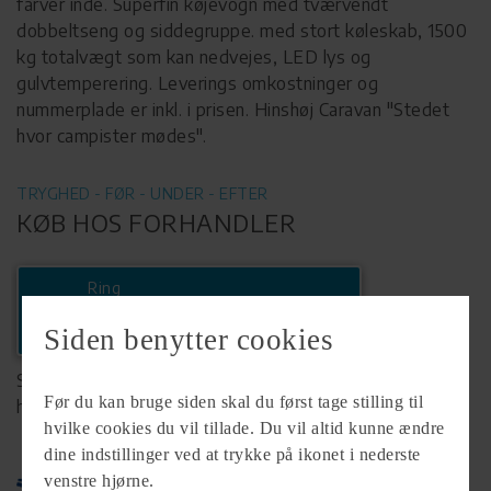
farver inde. Superfin køjevogn med tværvendt
dobbeltseng og siddegruppe. med stort køleskab, 1500
kg totalvægt som kan nedvejes, LED lys og
gulvtemperering. Leverings omkostninger og
nummerplade er inkl. i prisen. Hinshøj Caravan "Stedet
hvor campister mødes".
TRYGHED - FØR - UNDER - EFTER
KØB HOS FORHANDLER
Ring
+45 86466072
Siden benytter cookies
Se komplet info på forhandlerens
Før du kan bruge siden skal du først tage stilling til
hjemmeside
hvilke cookies du vil tillade. Du vil altid kunne ændre
dine indstillinger ved at trykke på ikonet i nederste
venstre hjørne.