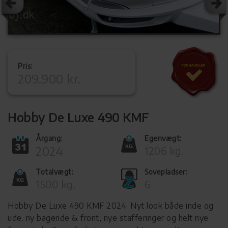
Pris:
209.900 kr.
Hobby De Luxe 490 KMF
Årgang:
Egenvægt:
2024
1206 kg.
Totalvægt:
Sovepladser:
1500 kg.
6
Hobby De Luxe 490 KMF 2024. Nyt look både inde og
ude. ny bagende & front, nye stafferinger og helt nye