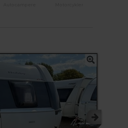
Autocampere
Motorcykler