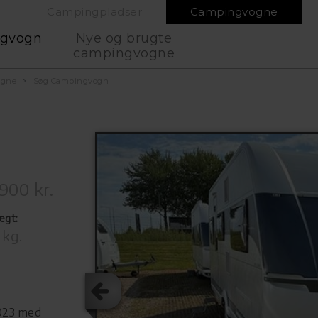
Campingpladser
Campingvogne
ngvogn
Nye og brugte
campingvogne
ogne
Søg Campingvogn
900 kr.
ægt:
 kg.
2023 med