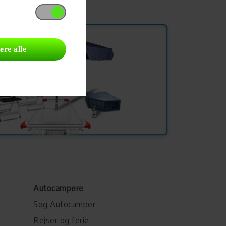
ere alle
Autocampere
Søg Autocamper
Rejser og ferie