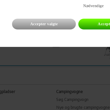
Nødvendige
Accepter valgte
Accept
gpladser
Campingvogne
Søg Campingvogn
Nye og brugte campingvogne