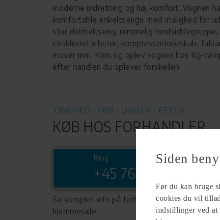
moderne indretning og høj komfort. Vognen ha
komfortable enkeltsenge med mulighed for udv
stor dobbeltseng, rummelig rundsiddegruppe, 
eksklusivt interiør, kompressorkøleskab, fuld
mover mm. Kom og oplev vognen hos Kg-camp
efter handlen du oplever forskellen
TRYGHED - FØR - UNDER - EFTER
KØB HOS FORHANDLER
Siden beny
Ring
+45 76332080
Før du kan bruge sid
cookies du vil till
Se komplet info på forhandlerens
indstillinger ved at
hjemmeside