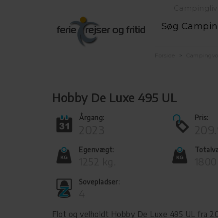
Campingliv
Søg Campi
Forside
Campingv
Hobby De Luxe 495 UL
Årgang:
Pris:
2023
209.
Egenvægt:
Totalv
1252 kg.
1800
Sovepladser:
4
Flot og velholdt Hobby De Luxe 495 UL fra 