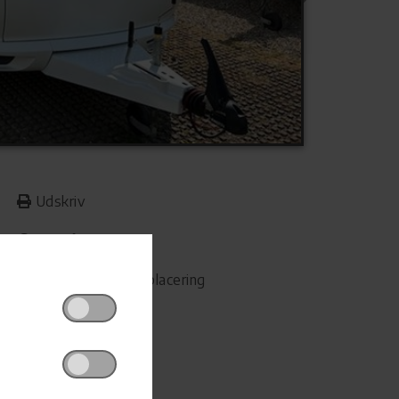
Udskriv
Del på Facebook
Campingvognens placering