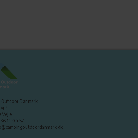
 Outdoor Danmark
øj 3
 Vejle
5 36 14 04 57
nfo@campingoutdoordanmark.dk