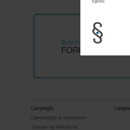
hjørne.
Campingliv
Campin
Campingtips & oplevelser
Temaer og aktiviteter