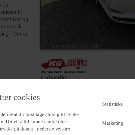
r to
idelse til
samt lyst og
automatisk
ing - Det er
Forhandler
KG Camping A/S
Mønten 6
tter cookies
6000 Kolding
Statistiske
Se alle
79
vogne for forhandleren
en skal du først tage stilling til hvilke
ade. Du vil altid kunne ændre dine
Marketing
 trykke på ikonet i nederste venstre