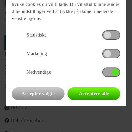
hvilke cookies du vil tillade. Du vil altid kunne ændre
dine indstillinger ved at trykke på ikonet i nederste
Se komplet info på forhandlerens
venstre hjørne.
hjemmeside
Statistiske
Forhandler
Marketing
Bijé Fritid & Camping
Bomose Allé 19
Nødvendige
3200 Helsinge
Se alle
39
vogne for forhandleren
Accepter valgte
Acceptere alle
Udskriv
Del på Facebook