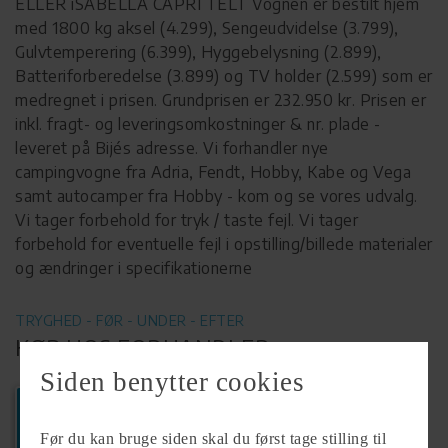
ELLER iSABELLA CAPRI TELT Vognen er bestilt hjem
med 1800 kg aksel (4.299), Sengeudvidelse (3.799),
Gulvtemperering (6.399), Hyggebelysning (2.899),
Batteriforberedelse (3.899) og TV holder (2.599) som er
medregnet i prisen. Grundprisen er 232.950 kr. Prisen er
inkl. fragt- og leveringsomkostninger & nr. plade -
leveret på Bijés adresse. Vi forhandler nye
campingvogne fra Adria, Fendt, Hobby, Kabe og Vega
samt autocamper fra Hobby - kom og se vores udvalg.
Vi tager forbehold for tryk / taste fejl. Vi tager
forbehold for eventuelle fejl i opstilling/billede materialer
og ændringer i specifikationerne
TRYGHED - FØR - UNDER - EFTER
KØB HOS FORHANDLER
Siden benytter cookies
Ring
+45 48793110
Før du kan bruge siden skal du først tage stilling til