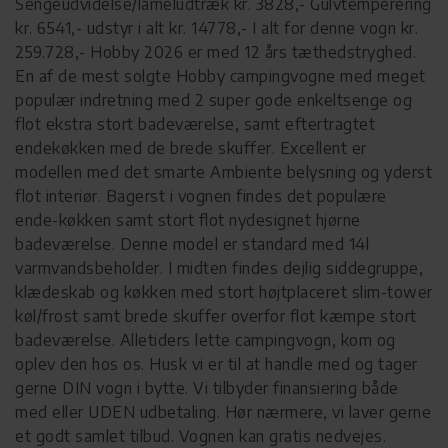
Sengeudvidelse/lameludtræk kr. 3828,- Gulvtemperering
kr. 6541,- udstyr i alt kr. 14778,- I alt for denne vogn kr.
259.728,- Hobby 2026 er med 12 års tæthedstryghed.
En af de mest solgte Hobby campingvogne med meget
populær indretning med 2 super gode enkeltsenge og
flot ekstra stort badeværelse, samt eftertragtet
endekøkken med de brede skuffer. Excellent er
modellen med det smarte Ambiente belysning og yderst
flot interiør. Bagerst i vognen findes det populære
ende-køkken samt stort flot nydesignet hjørne
badeværelse. Denne model er standard med 14l
varmvandsbeholder. I midten findes dejlig siddegruppe,
klædeskab og køkken med stort højtplaceret slim-tower
køl/frost samt brede skuffer overfor flot kæmpe stort
badeværelse. Alletiders lette campingvogn, kom og
oplev den hos os. Husk vi er til at handle med og tager
gerne DIN vogn i bytte. Vi tilbyder finansiering både
med eller UDEN udbetaling. Hør nærmere, vi laver gerne
et godt samlet tilbud. Vognen kan gratis nedvejes.