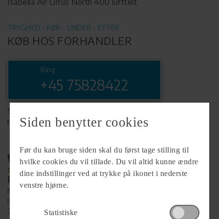
Isabella Air Cirrus North 400 lufttelt.
TRYGHED - FØR - UNDER - EFTER
KØB HOS FORHANDLER
Ring
+45 75828422
Se komplet info på forhandlerens
Siden benytter cookies
hjemmeside
Før du kan bruge siden skal du først tage stilling til
hvilke cookies du vil tillade. Du vil altid kunne ændre
dine indstillinger ved at trykke på ikonet i nederste
Forhandler
venstre hjørne.
Ny Vejle Caravan A/S
Isabellahøj 6
7100 Vejle
Statistiske