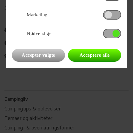
Se alle
90
vogne for forhandleren
Marketing
Udskriv
Nødvendige
Del på Facebook
Accepter valgte
Acceptere alle
Campingvognens placering
Campingliv
Campingtips & oplevelser
Temaer og aktiviteter
Camping- & overnatningsformer