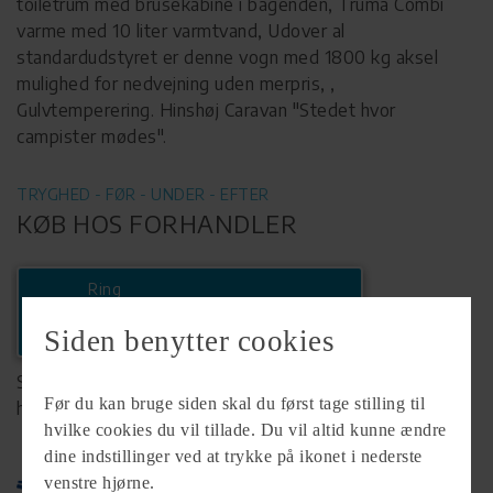
toiletrum med brusekabine i bagenden, Truma Combi
varme med 10 liter varmtvand, Udover al
standardudstyret er denne vogn med 1800 kg aksel
mulighed for nedvejning uden merpris, ,
Gulvtemperering. Hinshøj Caravan "Stedet hvor
campister mødes".
TRYGHED - FØR - UNDER - EFTER
KØB HOS FORHANDLER
Ring
+45 86466072
Siden benytter cookies
Se komplet info på forhandlerens
Før du kan bruge siden skal du først tage stilling til
hjemmeside
hvilke cookies du vil tillade. Du vil altid kunne ændre
dine indstillinger ved at trykke på ikonet i nederste
venstre hjørne.