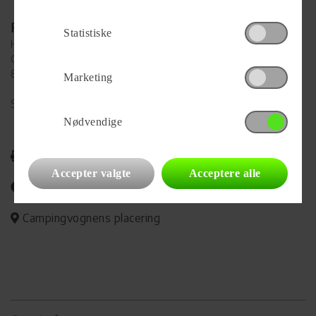
Forhandler
Statistiske
Hinshøj Caravan A/S
Gl. Viborgvej 392, Ålum
8920 Randers NV
Marketing
Se alle
96
vogne for forhandleren
Nødvendige
Udskriv
Accepter valgte
Acceptere alle
Del på Facebook
Campingvognens placering