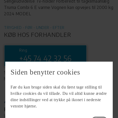
Sengeudvidelse Tv-holder Forberedt til tagklimaanlæg
Truma Combi 6 E varme Vognen kan opvejes til 2000 kg
2024 MODEL
TRYGHED - FØR - UNDER - EFTER
KØB HOS FORHANDLER
Ring
+45 74 42 32 56
Siden benytter cookies
Se komplet info på forhandlerens
hjemmeside
Før du kan bruge siden skal du først tage stilling til
hvilke cookies du vil tillade. Du vil altid kunne ændre
dine indstillinger ved at trykke på ikonet i nederste
venstre hjørne.
Forhandler
Ulkebøl Camping Gård