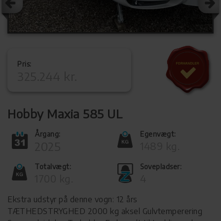
Pris:
325.244 kr.
Hobby Maxia 585 UL
Årgang:
Egenvægt:
2025
1489 kg.
Totalvægt:
Sovepladser:
1700 kg.
4
Ekstra udstyr på denne vogn: 12 års
TÆTHEDSTRYGHED 2000 kg aksel Gulvtemperering