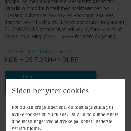
gruppe, og med enkeltsenge. der medfølger et fint
isabella commodre fortelt med stålsteænger. og
cityvand, gulvvarme osv osv. en vogn som skal ses,
dens tår yderst velholdt. Husk campingturen begynder i
SK CARAVAN Blommenslyst odense V, fordi vi er til at
handle med. Ring på 5434 8888 for mere oplysning.
TRYGHED - FØR - UNDER - EFTER
KØB HOS FORHANDLER
Ring
+45 54348888
Siden benytter cookies
Se komplet info på forhandlerens
Før du kan bruge siden skal du først tage stilling til
hjemmeside
hvilke cookies du vil tillade. Du vil altid kunne ændre
dine indstillinger ved at trykke på ikonet i nederste
venstre hjørne.