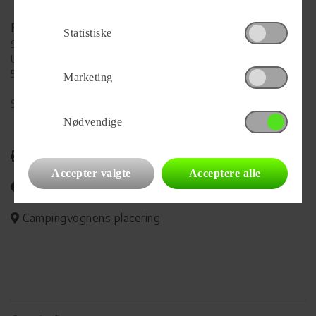
Forhandler
Statistiske
SK Caravan Blommenslyst
Ubberudvej 121
5491 Blommenslyst
Marketing
Se alle
33
vogne for forhandleren
Nødvendige
Udskriv
Accepter valgte
Acceptere alle
Del på Facebook
Campingvognens placering