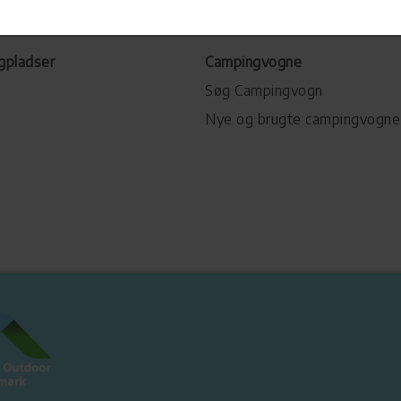
gpladser
Campingvogne
Søg Campingvogn
Nye og brugte campingvogne