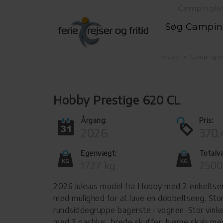
Campingliv
Søg Campi
Forside
Campingv
Hobby Prestige 620 CL
Årgang:
Pris:
2026
370.
Egenvægt:
Totalv
1727 kg.
2500
2026 luksus model fra Hobby med 2 enkeltsen
med mulighed for at lave en dobbeltseng. Sto
rundsiddegruppe bagerste i vognen. Stor vink
med 3 gasblus, brede skuffer, hjørne skab me