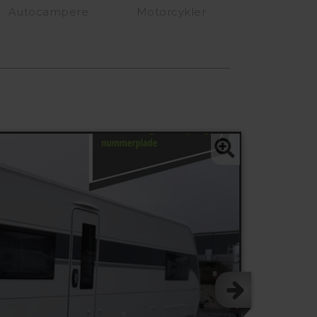
Autocampere
Motorcykler