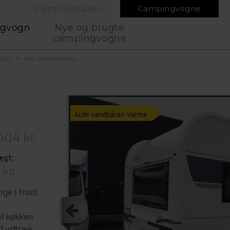
Campingpladser
Campingvogne
ngvogn
Nye og brugte
campingvogne
ogne
Søg Campingvogn
404 kr.
ægt:
 kg.
ge i front
r
el køkken
d udtræk,