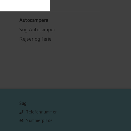
Autocampere
Søg Autocamper
Rejser og ferie
Søg
Telefonnummer
Nummerplade