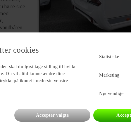
i højre side
 med
r,
 vandbåren
 nr. plade.
tter cookies
Statistiske
en skal du først tage stilling til hvilke
ade. Du vil altid kunne ændre dine
Forhandler
Marketing
 trykke på ikonet i nederste venstre
Ny Vejle Caravan A/S
Isabellahøj 6
Nødvendige
7100 Vejle
Se alle
90
vogne for forhandleren
Accepter valgte
Accept