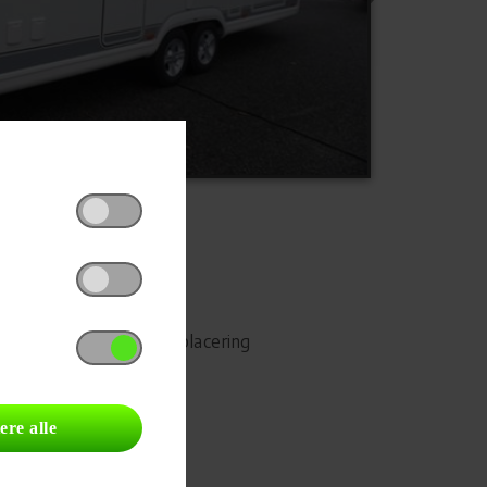
Udskriv
Del på Facebook
Campingvognens placering
ere alle