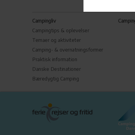
Campingliv
Campin
Campingtips & oplevelser
Temaer og aktiviteter
Camping- & overnatningsformer
Praktisk information
Danske Destinationer
Bæredygtig Camping