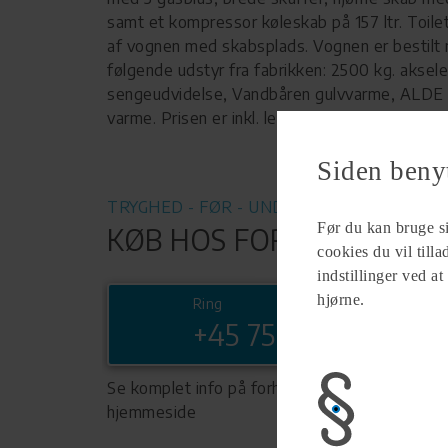
samt et kompressor køleskab på 157 ltr. Toilet 
af vognen med skabsplads. Vognen er bestilt
følgende udstyr fra fabrikken: 2500 kg. aksele
sengeudvidelse, Vandbåren gulvvarme, ALDE
varme. Prisen er inkl. leveringsomkostninger og
Siden beny
TRYGHED - FØR - UNDER - EFTER
Før du kan bruge sid
KØB HOS FORHANDLER
cookies du vil till
indstillinger ved at
hjørne.
Ring
+45 75828422
Se komplet info på forhandlerens
hjemmeside