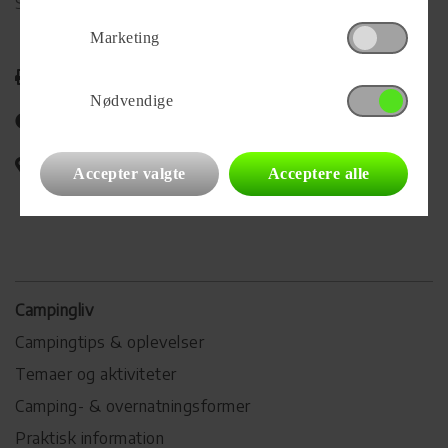
Se alle
71
vogne for forhandleren
Marketing
Udskriv
Nødvendige
Del på Facebook
Campingvognens placering
Accepter valgte
Acceptere alle
Campingliv
Campingtips & oplevelser
Temaer og aktiviteter
Camping- & overnatningsformer
Praktisk information