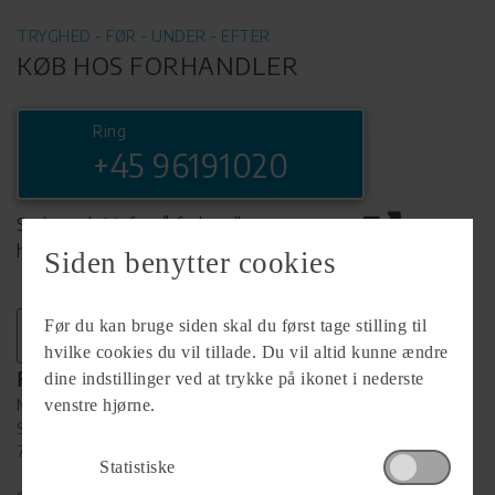
TRYGHED - FØR - UNDER - EFTER
KØB HOS FORHANDLER
Ring
+45 96191020
Se komplet info på forhandlerens
hjemmeside
Siden benytter cookies
Før du kan bruge siden skal du først tage stilling til
hvilke cookies du vil tillade. Du vil altid kunne ændre
Forhandler
dine indstillinger ved at trykke på ikonet i nederste
Møllegårdens Camping
venstre hjørne.
Skyumvej 4V. Vildsund
7700 Thisted
Statistiske