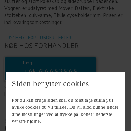
skuffer og stort køleskab og sidegruppe i bagenden.
Vognen er udstyret med Mover, Batteri, Elektriske
støtteben, gulvvarme, Thule cykelholder mm. Prisen er
incl leveringsomkostninger.
TRYGHED - FØR - UNDER - EFTER
KØB HOS FORHANDLER
Ring
+45 64462646
Siden benytter cookies
Se komplet info på forhandlerens
hjemmeside
Før du kan bruge siden skal du først tage stilling til
hvilke cookies du vil tillade. Du vil altid kunne ændre
dine indstillinger ved at trykke på ikonet i nederste
venstre hjørne.
Forhandler