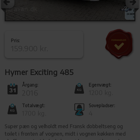
Pris:
159.900 kr.
Hymer Exciting 485
Årgang:
Egenvægt:
2016
1200 kg.
Totalvægt:
Sovepladser:
1700 kg.
4
Super pæn og velholdt med Fransk dobbeltseng og
toilet i fronten af vognen, midt i vognen køkken med