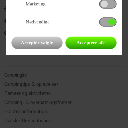
Marketing
Udskriv
Del på Facebook
Nødvendige
Campingvognens placering
Accepter valgte
Acceptere alle
Campingliv
Campingtips & oplevelser
Temaer og aktiviteter
Camping- & overnatningsformer
Praktisk information
Danske Destinationer