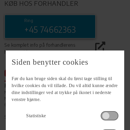
KØB HOS FORHANDLER
Ring
+45 74662363
Se komplet info på forhandlerens
hjemmeside
Siden benytter cookies
Før du kan bruge siden skal du først tage stilling til
Forhandler
hvilke cookies du vil tillade. Du vil altid kunne ændre
NH Camping A/S
dine indstillinger ved at trykke på ikonet i nederste
Nr. Hostrupvej 27 Nr. Hostrup
venstre hjørne.
6230 Rødekro
Statistiske
Se alle
45
vogne for forhandleren