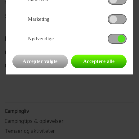
6640 Lunderskov
Se alle
52
vogne for forhandleren
Marketing
Udskriv
Nødvendige
Del på Facebook
Accepter valgte
Acceptere alle
Campingvognens placering
Campingliv
Campingtips & oplevelser
Temaer og aktiviteter