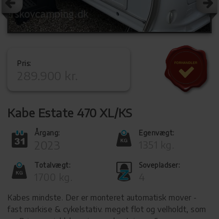
Pris:
289.900 kr.
Kabe Estate 470 XL/KS
Årgang:
Egenvægt:
2023
1351 kg.
Totalvægt:
Sovepladser:
1700 kg.
4
Kabes mindste. Der er monteret automatisk mover -
fast markise & cykelstativ. meget flot og velholdt, som