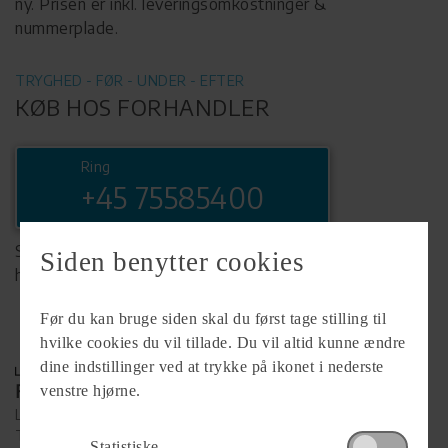
ny. Prisen er inkl. leveringsomkostninger &
nummerplade.
TRYGHED - FØR - UNDER - EFTER
KØB HOS FORHANDLER
Ring
+45 75585400
Se komplet info på forhandlerens
Siden benytter cookies
hjemmeside
Før du kan bruge siden skal du først tage stilling til
hvilke cookies du vil tillade. Du vil altid kunne ændre
dine indstillinger ved at trykke på ikonet i nederste
Forhandler
venstre hjørne.
Lunderskov Camping A/S
Tværvej 9
Statistiske