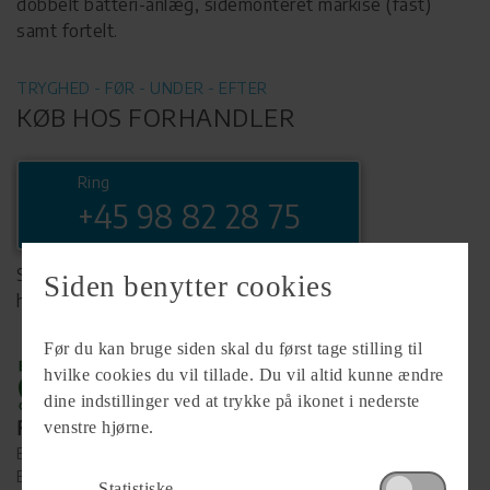
dobbelt batteri-anlæg, sidemonteret markise (fast)
samt fortelt.
TRYGHED - FØR - UNDER - EFTER
KØB HOS FORHANDLER
Ring
+45 98 82 28 75
Se komplet info på forhandlerens
Siden benytter cookies
hjemmeside
Før du kan bruge siden skal du først tage stilling til
hvilke cookies du vil tillade. Du vil altid kunne ændre
dine indstillinger ved at trykke på ikonet i nederste
Forhandler
venstre hjørne.
Brønderslev Caravan
Eventyrvej 18-22
Statistiske