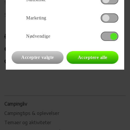
9700 Brønderslev
Se alle
83
vogne for forhandleren
Marketing
Udskriv
Nødvendige
Del på Facebook
Accepter valgte
Acceptere alle
Campingvognens placering
Campingliv
Campingtips & oplevelser
Temaer og aktiviteter