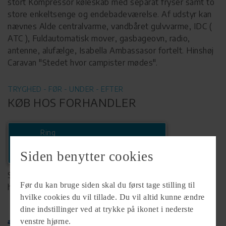
stort Kompressor køleskab med separat fryser samt to
store enkeltsenge og endebadeværelse. Af udstyr kan
nævnes Alde centralvarme, vandbåret gulvvarme, IDC (
ATC ), Fuldautomatisk mover, gasbageovn, radio,
antenne, alufælge, Isabella Ambassasor fortelt. Hinshøj
Caravan "Stedet hvor campister mødes".
TRYGHED - FØR - UNDER - EFTER
KØB HOS FORHANDLER
Ring
+45 86466072
Siden benytter cookies
Se komplet info på forhandlerens
Før du kan bruge siden skal du først tage stilling til
hjemmeside
hvilke cookies du vil tillade. Du vil altid kunne ændre
dine indstillinger ved at trykke på ikonet i nederste
venstre hjørne.