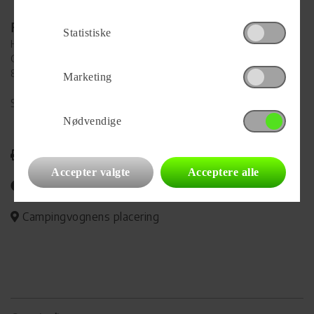
Forhandler
Statistiske
Hinshøj Caravan A/S
Gl. Viborgvej 392, Ålum
8920 Randers NV
Marketing
Se alle
96
vogne for forhandleren
Nødvendige
Udskriv
Accepter valgte
Acceptere alle
Del på Facebook
Campingvognens placering