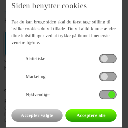
Siden benytter cookies
TRYGHED - FØR - UNDER - EFTER
KØB HOS FORHANDLER
Før du kan bruge siden skal du først tage stilling til
hvilke cookies du vil tillade. Du vil altid kunne ændre
dine indstillinger ved at trykke på ikonet i nederste
Ring
venstre hjørne.
+45 97125366
Statistiske
Se komplet info på forhandlerens
hjemmeside
Marketing
Nødvendige
Forhandler
Camping-Specialisten.dk Silkeborg
Funder Dalgårdsvej 1
Accepter valgte
Acceptere alle
8600 Silkeborg