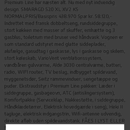
Premium Line har næsten alt. Nu med nyt indvendig
design. SMARAGD 520 XL XV2 KS
NORMALPRIS/Basispris 438.970 Spar kr. 58.120,-
Indrettet med fransk dobbeltseng, rundsiddegruppe,
stort køkken med masser af skuffer, emhætte og 3
gasblus, toiletrum med bruser ved håndvask. Vognen er
som standard udstyret med glatte siddeplader,
alufælge, gasudtag i gaskasse, lys i gaskasse og skilem,
stort køleskab, VarioVent ventilationssystem,
vandbåren gulvvarme, Alde 3030 centralvarme, batteri,
radio, WIFI router, TV beslag, indbygget spildevand,
myggenetsdør, Seitz rammevinduer, sengetæppe og
puder. Ekstraudstyr i Premium Line pakken: Læder i
siddegruppe, gasbageovn, ATC (antislingersystem),
Komfortpakke (Serviceklap, Nakkestøtte, i siddegruppe,
Håndklædetørrer, Elektrisk hovedgærde i seng), Heki II
tagluge, elektrisk indgangstrin, Wifi-antenne udvendig,
direkte afløb uden spildevandstank. FÅES I LYST ELLER
MØRK LÆDER