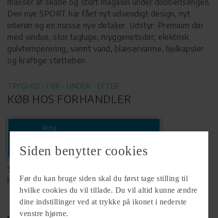
masser af skabe og stort magasin under dobbeltsengen.
Den nye SPORT har fået nyt udvendigt design, nyt
interiør og en masse nye detaljer. Udstyr: Premium dør
med vindue, stor tagluge, myggenetsdør, elektrisk
gulvtemperering, varmt vand, blæservarme, hjulkapsler
og kraftige støtteben.
TRYGHED - FØR - UNDER - EFTER
KØB HOS FORHANDLER
Ring
+45 97125366
Siden benytter cookies
Se komplet info på forhandlerens
Før du kan bruge siden skal du først tage stilling til
hjemmeside
hvilke cookies du vil tillade. Du vil altid kunne ændre
dine indstillinger ved at trykke på ikonet i nederste
venstre hjørne.