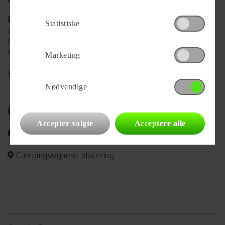
Forhandler
Statistiske
Camping-Specialisten.dk Silkeborg
Funder Dalgårdsvej 1
8600 Silkeborg
Marketing
Se alle
90
vogne for forhandleren
Nødvendige
Udskriv
Accepter valgte
Acceptere alle
Del på Facebook
Campingvognens placering