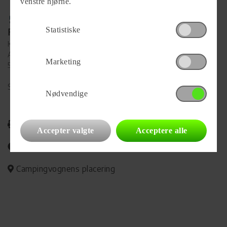
venstre hjørne.
Statistiske
Forhandler
Kai's Caravan
Algade 76
Marketing
5592 Ejby
Se alle
37
vogne for forhandleren
Nødvendige
Udskriv
Accepter valgte
Acceptere alle
Del på Facebook
Campingvognens placering