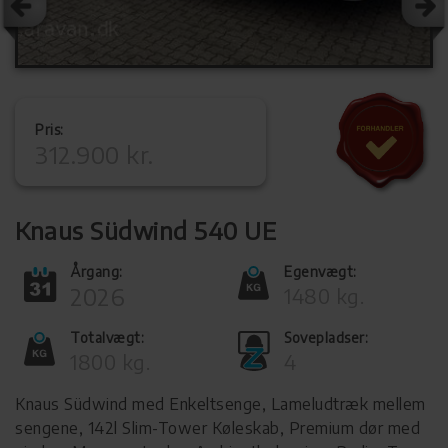
Pris:
312.900 kr.
Knaus Südwind 540 UE
Årgang:
Egenvægt:
2026
1480 kg.
Totalvægt:
Sovepladser:
1800 kg.
4
Knaus Südwind med Enkeltsenge, Lameludtræk mellem
sengene, 142l Slim-Tower Køleskab, Premium dør med