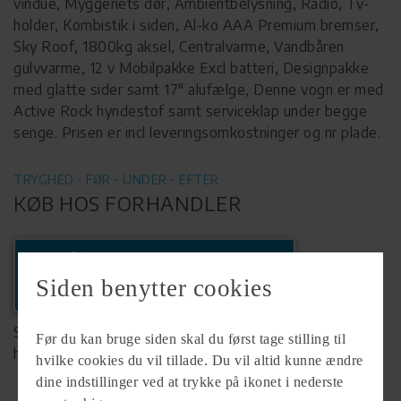
vindue, Myggenets dør, Ambientbelysning, Radio, Tv-
holder, Kombistik i siden, Al-ko AAA Premium bremser,
Sky Roof, 1800kg aksel, Centralvarme, Vandbåren
gulvvarme, 12 v Mobilpakke Excl batteri, Designpakke
med glatte sider samt 17" alufælge, Denne vogn er med
Active Rock hyndestof samt serviceklap under begge
senge. Prisen er incl leveringsomkostninger og nr plade.
TRYGHED - FØR - UNDER - EFTER
KØB HOS FORHANDLER
Ring
+45 64462646
Siden benytter cookies
Se komplet info på forhandlerens
Før du kan bruge siden skal du først tage stilling til
hjemmeside
hvilke cookies du vil tillade. Du vil altid kunne ændre
dine indstillinger ved at trykke på ikonet i nederste