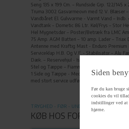
Seng 135 x 199 Cm. – Rundside Grp. 122/145 x 
Truma 3002 Gasvarmeovn med 12 V. Blæser –
Vandbåret El. Gulvvarme - Varmt Vand – Indb. 
Vandtank – Dometic 86 Ltr. Køl/Frys – Stor He
Hel Mygnetsdør – Poster/Betræk fra LMC Am
75 Amp. AGM Batteri – 10 amp. Lader – Triax
Antenne med Kraftig Mast - Enduro Premium 
Serviceklap H.B. Og V.F. - Stabilisator – Alu 
Dæk. – Reservehjul - Isabella Zenith Lux solt
Stel og Tæppe – Fiamma Carvanstore 310 Cm.
Siden beny
1 Side og Tæppe - Med 1500 KG. Aksel. Lev. 
med stort service udført. Evt. Totalvægt 1400
Før du kan bruge sid
cookies du vil till
indstillinger ved at
TRYGHED - FØR - UNDER - EFTER
hjørne.
KØB HOS FORHANDLER