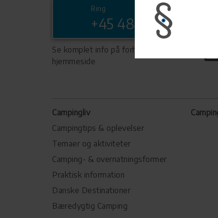
Ring
+45 48480970
Se komplet info på forhandlerens
hjemmeside
Campingliv
Campin
Campingtips & oplevelser
Temaer og aktiviteter
Camping- & overnatningsformer
Praktisk information
Danske Destinationer
Bæredygtig Camping