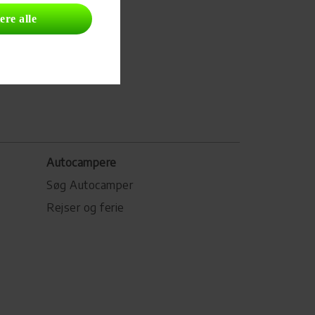
ere alle
Autocampere
Søg Autocamper
Rejser og ferie