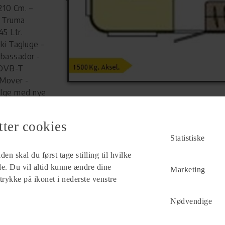
210 Cm. –
 Truma
45 Ltr.
ki Tagluge –
bassador -
 DVB-T
Mover -
Fælge med nye
elt med CBX
 Markise med
tter cookies
Ny Synet og
Forhandler
Statistiske
/1500 Kg. -
Fredensborg Camping Center ApS
Hillerødvejen 39 B
en skal du først tage stilling til hvilke
3480 Fredensborg
ade. Du vil altid kunne ændre dine
Marketing
 trykke på ikonet i nederste venstre
Se alle
10
vogne for forhandleren
Nødvendige