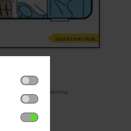
Udskriv
Del på Facebook
Campingvognens placering