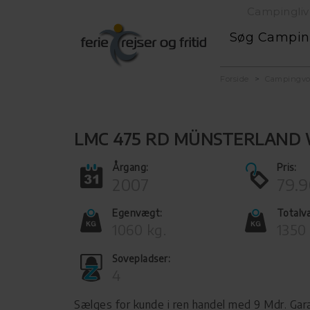
Campingliv
Søg Campi
Forside
Campingv
LMC 475 RD MÜNSTERLAND
Årgang:
Pris:
2007
79.9
Egenvægt:
Totalv
1060 kg.
1350 
Sovepladser:
4
Sælges for kunde i ren handel med 9 Mdr. Gara