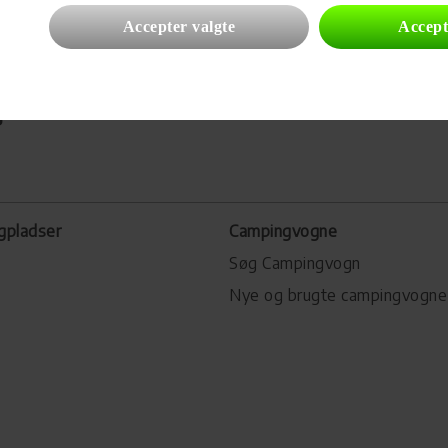
Accepter valgte
Accept
gpladser
Campingvogne
Søg Campingvogn
Nye og brugte campingvogne