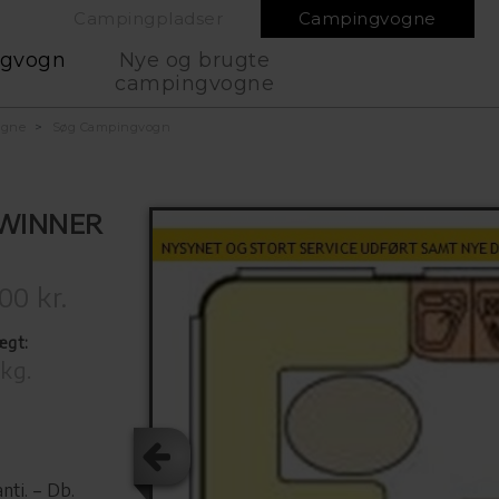
Campingpladser
Campingvogne
ngvogn
Nye og brugte
campingvogne
ogne
Søg Campingvogn
 WINNER
00 kr.
ægt:
kg.
nti. – Db.