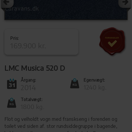
Pris:
169.900 kr.
LMC Musica 520 D
Årgang:
Egenvægt:
2014
1240 kg.
Totalvægt:
1800 kg.
Flot og velholdt vogn med franskseng i forenden og
toilet ved siden af. stor rundsiddegruppe i bagende,