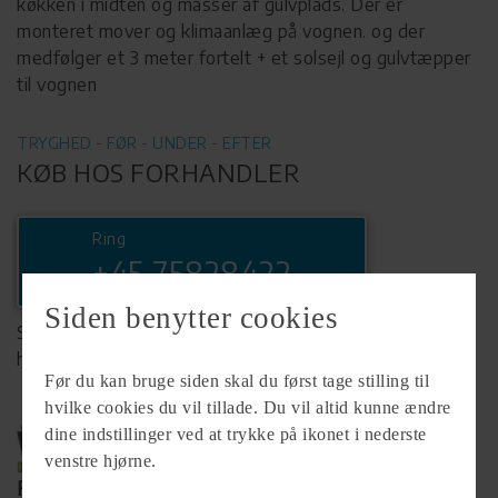
køkken i midten og masser af gulvplads. Der er
monteret mover og klimaanlæg på vognen. og der
medfølger et 3 meter fortelt + et solsejl og gulvtæpper
til vognen
TRYGHED - FØR - UNDER - EFTER
KØB HOS FORHANDLER
Ring
+45 75828422
Siden benytter cookies
Se komplet info på forhandlerens
hjemmeside
Før du kan bruge siden skal du først tage stilling til
hvilke cookies du vil tillade. Du vil altid kunne ændre
dine indstillinger ved at trykke på ikonet i nederste
venstre hjørne.
Forhandler