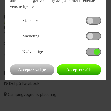
dine indstillinger ved at trykke på ikonet i nederste
venstre hjørne.
Statistiske
Forhandler
Ny Vejle Caravan A/S
Marketing
Isabellahøj 6
7100 Vejle
Nødvendige
Se alle
90
vogne for forhandleren
Accepter valgte
Acceptere alle
Udskriv
Del på Facebook
Campingvognens placering