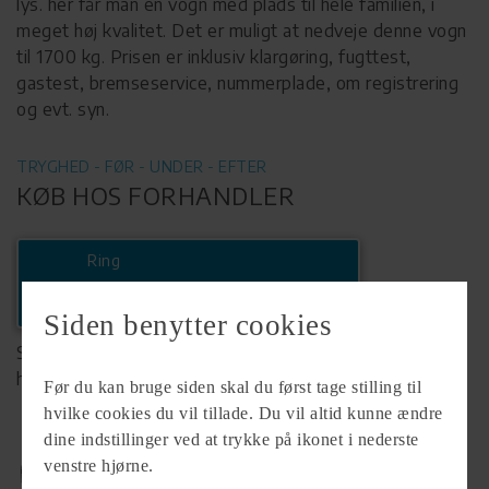
lys. her får man en vogn med plads til hele familien, i
meget høj kvalitet. Det er muligt at nedveje denne vogn
til 1700 kg. Prisen er inklusiv klargøring, fugttest,
gastest, bremseservice, nummerplade, om registrering
og evt. syn.
TRYGHED - FØR - UNDER - EFTER
KØB HOS FORHANDLER
Ring
+45 55700020
Siden benytter cookies
Se komplet info på forhandlerens
hjemmeside
Før du kan bruge siden skal du først tage stilling til
hvilke cookies du vil tillade. Du vil altid kunne ændre
dine indstillinger ved at trykke på ikonet i nederste
venstre hjørne.