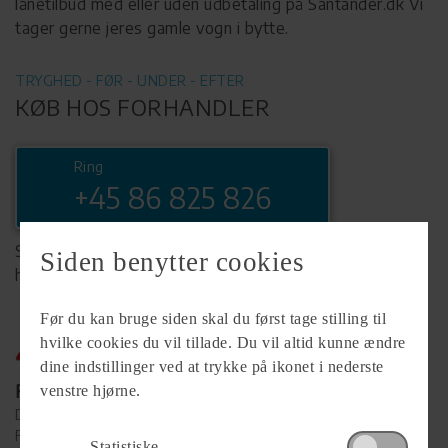
lånetilbud med eller uden udbetaling på Santander.dk Vi
tager gerne jeres gamle vogn i bytte.
TRYGHED - FØR - UNDER - EFTER
KØB HOS FORHANDLER
Ring
+45 86 825 826
Se komplet info på forhandlerens
Siden benytter cookies
hjemmeside
Før du kan bruge siden skal du først tage stilling til
hvilke cookies du vil tillade. Du vil altid kunne ændre
dine indstillinger ved at trykke på ikonet i nederste
Forhandler
venstre hjørne.
Damsgaards Caravan Center - Silkeborg ApS
Funder Bakke 53
Statistiske