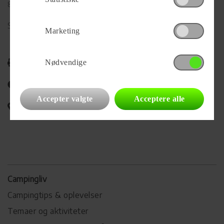
8600 Silkeborg
Se alle
77
vogne for forhandleren
Marketing
Udskriv
Nødvendige
Del på Facebook
Accepter valgte
Acceptere alle
Campingvognens placering
Campingliv
Campingtips & oplevelser
Temaer og aktiviteter