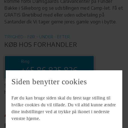
komme forbi Damsgaards Caravancenter på Funder
Bakke i Silkeborg og se udstillingen med Camp-let. Få et
GRATIS lånetilbud med eller uden udbetaling på
Santander.dk Vi tager gerne jeres gamle vogn i bytte.
TRYGHED - FØR - UNDER - EFTER
KØB HOS FORHANDLER
Ring
+45 86 825 826
Siden benytter cookies
Se komplet info på forhandlerens
hjemmeside
Før du kan bruge siden skal du først tage stilling til
hvilke cookies du vil tillade. Du vil altid kunne ændre
dine indstillinger ved at trykke på ikonet i nederste
venstre hjørne.
Forhandler