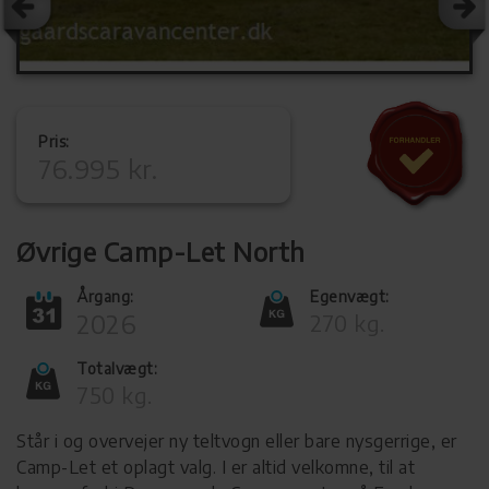
Pris:
76.995 kr.
Øvrige Camp-Let North
Årgang:
Egenvægt:
2026
270 kg.
Totalvægt:
750 kg.
Står i og overvejer ny teltvogn eller bare nysgerrige, er
Camp-Let et oplagt valg. I er altid velkomne, til at