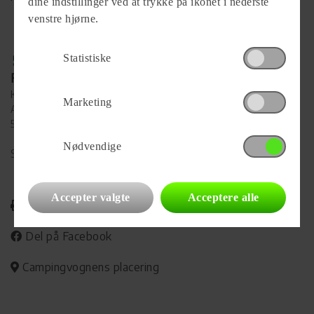
dine indstillinger ved at trykke på ikonet i nederste
venstre hjørne.
Statistiske
Forhandler
Kai's Caravan
Marketing
Algade 76
5592 Ejby
Nødvendige
Se alle
37
vogne for forhandleren
Accepter valgte
Acceptere alle
Udskriv
Del på Facebook
Campingvognens placering