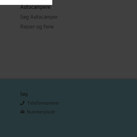
Autocampere
Søg Autocamper
Rejser og ferie
Søg
Telefonnummer
Nummerplade