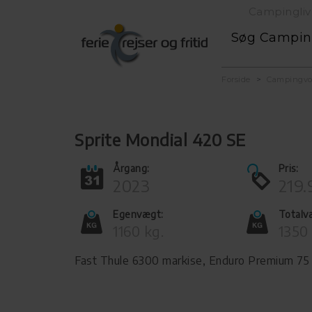
Campingliv
Søg Campi
Forside
Campingv
Sprite Mondial 420 SE
Årgang:
Pris:
2023
219.
Egenvægt:
Totalv
1160 kg.
1350 
Fast Thule 6300 markise, Enduro Premium 75 