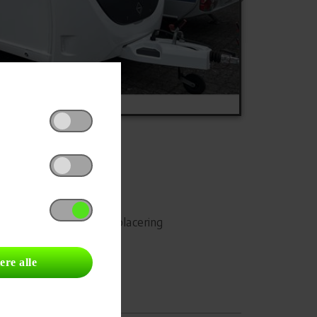
Udskriv
Del på Facebook
Campingvognens placering
ere alle