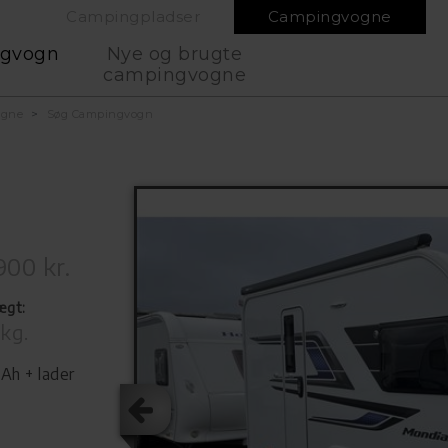
Campingpladser
Campingvogne
ngvogn
Nye og brugte
campingvogne
ogne
Søg Campingvogn
900 kr.
ægt:
kg.
Ah + lader