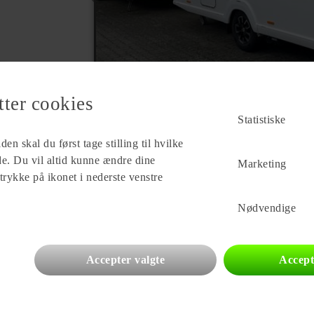
tter cookies
Statistiske
en skal du først tage stilling til hvilke
ade. Du vil altid kunne ændre dine
Marketing
 trykke på ikonet i nederste venstre
Forhandler
Silkeborg Caravan Center ApS
Nødvendige
Priorsvej 9 -11
8600 Silkeborg
Se alle
77
vogne for forhandleren
Accepter valgte
Accept