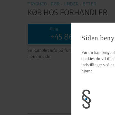
TRYGHED - FØR - UNDER - EFTER
KØB HOS FORHANDLER
Ring
+45 86814211
Siden beny
Se komplet info på forhandlerens
Før du kan bruge sid
hjemmeside
cookies du vil till
indstillinger ved at
hjørne.