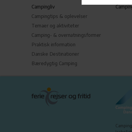
Campingliv
Campin
Campingtips & oplevelser
Temaer og aktiviteter
Camping- & overnatningsformer
Praktisk information
Danske Destinationer
Bæredygtig Camping
Camping
Isabellah