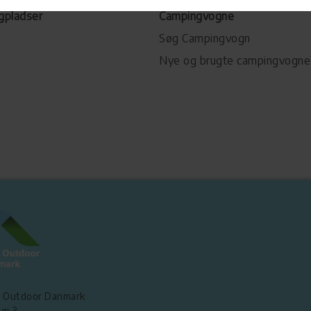
gpladser
Campingvogne
Søg Campingvogn
Nye og brugte campingvogne
 Outdoor Danmark
øj 3