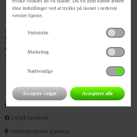
hvilke cookies du vil tillade. Du vil altid kunne ændre
Se komplet info på forhandlerens
dine indstillinger ved at trykke på ikonet i nederste
hjemmeside
venstre hjørne.
Statistiske
Forhandler
Marketing
Brønderslev Caravan
Eventyrvej 18-22
9700 Brønderslev
Nødvendige
Se alle
83
vogne for forhandleren
Accepter valgte
Acceptere alle
Udskriv
Del på Facebook
Campingvognens placering