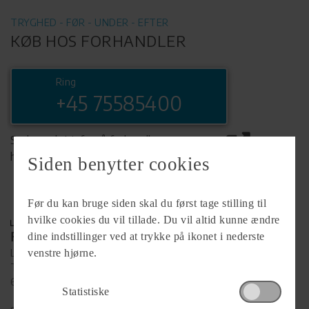
TRYGHED - FØR - UNDER - EFTER
KØB HOS FORHANDLER
Ring
+45 75585400
Se komplet info på forhandlerens
hjemmeside
Siden benytter cookies
Før du kan bruge siden skal du først tage stilling til
hvilke cookies du vil tillade. Du vil altid kunne ændre
Forhandler
dine indstillinger ved at trykke på ikonet i nederste
Lunderskov Camping A/S
venstre hjørne.
Tværvej 9
6640 Lunderskov
Statistiske