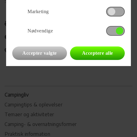
Se alle
52
vogne for forhandleren
Marketing
Udskriv
Nødvendige
Del på Facebook
Campingvognens placering
Accepter valgte
Acceptere alle
Campingliv
Campingtips & oplevelser
Temaer og aktiviteter
Camping- & overnatningsformer
Praktisk information