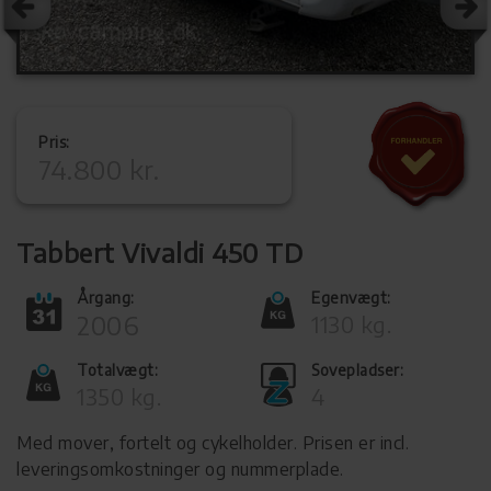
Pris:
74.800 kr.
Tabbert Vivaldi 450 TD
Årgang:
Egenvægt:
2006
1130 kg.
Totalvægt:
Sovepladser:
1350 kg.
4
Med mover, fortelt og cykelholder. Prisen er incl.
leveringsomkostninger og nummerplade.