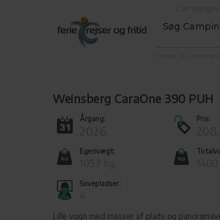
Campingliv
Søg Campi
Forside
Campingv
Weinsberg CaraOne 390 PUH
Årgang:
Pris:
2026
208.
Egenvægt:
Totalv
1057 kg.
1400
Sovepladser:
4
Lille vogn med masser af plads og panoramav