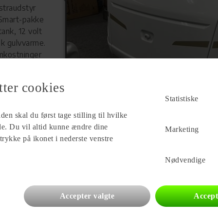
straudstyr
, Smart-pakke
tank, 12 volt
sk gulvvarme.
omkostninger
tter cookies
Statistiske
en skal du først tage stilling til hvilke
Forhandler
ade. Du vil altid kunne ændre dine
Marketing
Lunderskov Camping A/S
 trykke på ikonet i nederste venstre
Tværvej 9
6640 Lunderskov
Nødvendige
Se alle
52
vogne for forhandleren
Accepter valgte
Accept