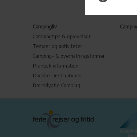
Campingliv
Campin
Campingtips & oplevelser
Temaer og aktiviteter
Camping- & overnatningsformer
Praktisk information
Danske Destinationer
Bæredygtig Camping