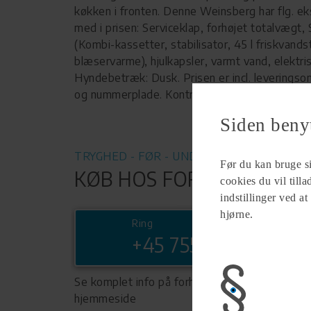
køkken i fronten. Denne Weinsberg har flg. ek
med i prisen: Serviceklap, forhøjet totalvægt
(Kombi-kassetter, stabilisator, 45 l friskvands
blæservarme), hjulkapsler, varmt vand, elektri
Hyndebetræk: Dusk. Prisen er incl. leverings
og nummerplade. Kontrolleret vægt 1.057 kg.
Siden beny
TRYGHED - FØR - UNDER - EFTER
Før du kan bruge sid
KØB HOS FORHANDLER
cookies du vil till
indstillinger ved at
hjørne.
Ring
+45 75585400
Se komplet info på forhandlerens
hjemmeside