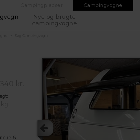
Campingpladser
Campingvogne
ngvogn
Nye og brugte
campingvogne
ogne
Søg Campingvogn
340 kr.
ægt:
 kg.
indue &