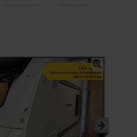
Autocampere
Motorcykler