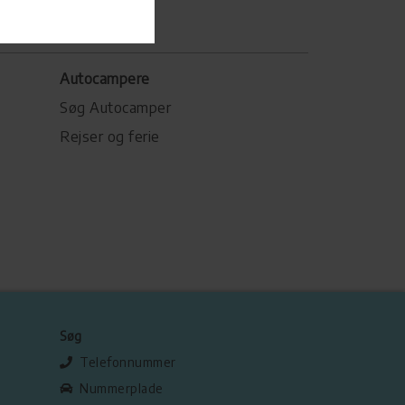
Autocampere
Søg Autocamper
Rejser og ferie
Søg
Telefonnummer
Nummerplade