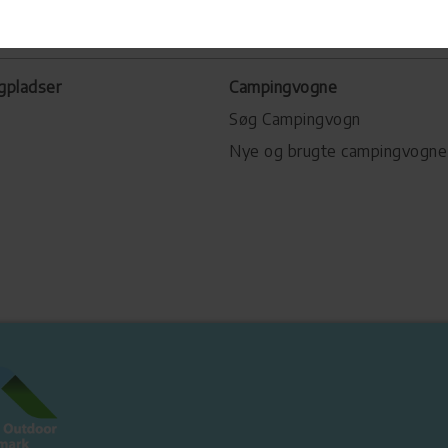
gpladser
Campingvogne
Søg Campingvogn
Nye og brugte campingvogne