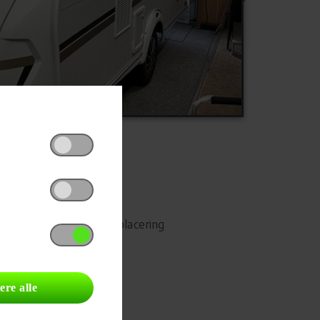
Udskriv
Del på Facebook
Campingvognens placering
ere alle