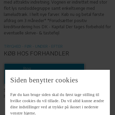
med attraktiv indretning. Vognen er indrettet med stor
flot lys rundsiddegruppe samt enkeltsenge med
lameludtræk. I helt nye farver. Køb nu og betal første
afdrag om 3 måneder* *Forudsætter positiv
kreditvurdering hos DK - Kapital Der tages forbehold for
eventuelle skrive- & tastefejl
TRYGHED - FØR - UNDER - EFTER
KØB HOS FORHANDLER
Ring
+45 58112212
Siden benytter cookies
Se komplet info på forhandlerens
Før du kan bruge siden skal du først tage stilling til
hjemmeside
hvilke cookies du vil tillade. Du vil altid kunne ændre
dine indstillinger ved at trykke på ikonet i nederste
venstre hjørne.