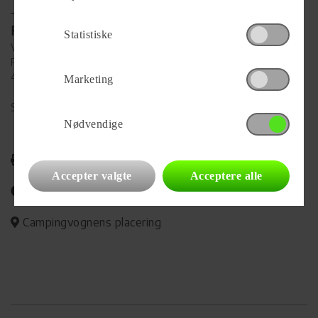
Forhandler
Statistiske
Vestsjællands Campingcenter
Falkevej 9
4250 Fuglebjerg
Marketing
Se alle
18
vogne for forhandleren
Nødvendige
Udskriv
Accepter valgte
Acceptere alle
Del på Facebook
Campingvognens placering