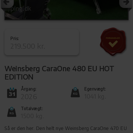
Pris:
219.500 kr.
Weinsberg CaraOne 480 EU HOT
EDITION
Årgang:
Egenvægt:
2026
1041 kg.
Totalvægt:
1500 kg.
Så er den her. Den helt nye Weinsberg CaraOne 470 EU