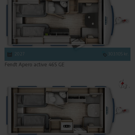
2027
303.105 kr.
Fendt Apero active 465 GE