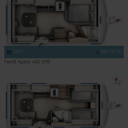
2027
284.757 kr.
Fendt Apero 465 SFB