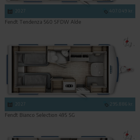
2027
407.049 kr.
Fendt Tendenza 560 SFDW Alde
2027
295.886 kr.
Fendt Bianco Selection 495 SG