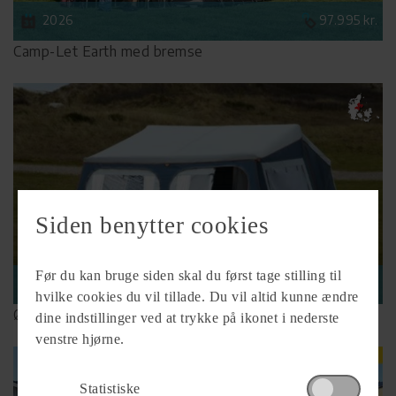
2026
97.995 kr.
Camp-Let Earth med bremse
Siden benytter cookies
Før du kan bruge siden skal du først tage stilling til
2026
76.995 kr.
hvilke cookies du vil tillade. Du vil altid kunne ændre
Øvrige Camp-Let North
dine indstillinger ved at trykke på ikonet i nederste
venstre hjørne.
Statistiske