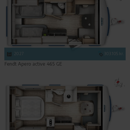
2027
303.105 kr.
Fendt Apero active 465 GE