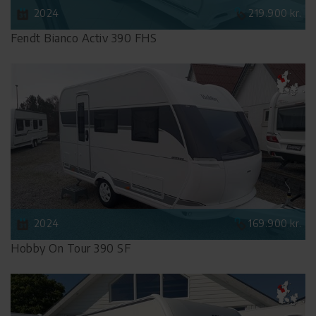
2024
219.900 kr.
Fendt Bianco Activ 390 FHS
2024
169.900 kr.
Hobby On Tour 390 SF