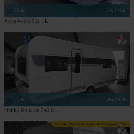
2026
265.276 kr.
Adria Adora 532 UL
2026
263.291 kr.
Hobby De Luxe 540 UL