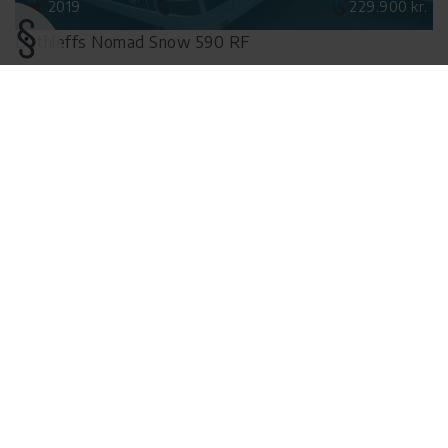
2019
229.900 kr.
Dethleffs Nomad Snow 590 RF
2019
259.900 kr.
Fendt Tendenza 650 SFDW