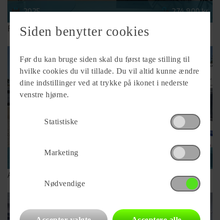
2025
274.900 kr.
Fendt Bianco Activ 495 SFE
Siden benytter cookies
Før du kan bruge siden skal du først tage stilling til
hvilke cookies du vil tillade. Du vil altid kunne ændre
dine indstillinger ved at trykke på ikonet i nederste
venstre hjørne.
Statistiske
Marketing
2025
329.900 kr.
Adria Alpina 583 LP
Nødvendige
Accepter valgte
Acceptere alle