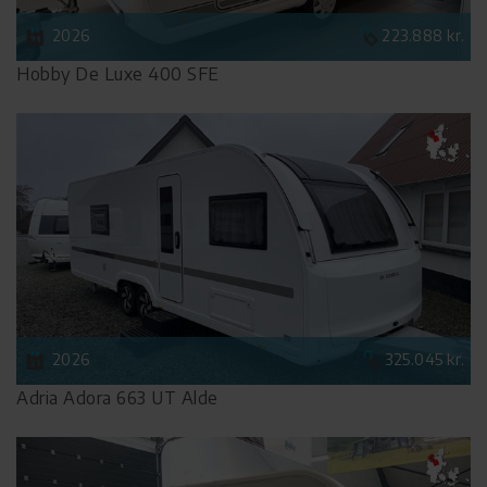
2026
223.888 kr.
Hobby De Luxe 400 SFE
2026
325.045 kr.
Adria Adora 663 UT Alde