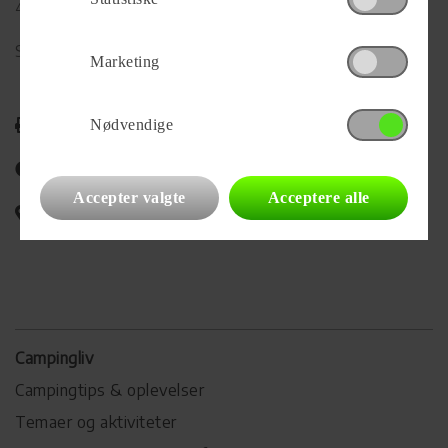
4600 Køge
Se alle
441
vogne for forhandleren
Marketing
Udskriv
Nødvendige
Del på Facebook
Accepter valgte
Acceptere alle
Campingvognens placering
Campingliv
Campingtips & oplevelser
Temaer og aktiviteter