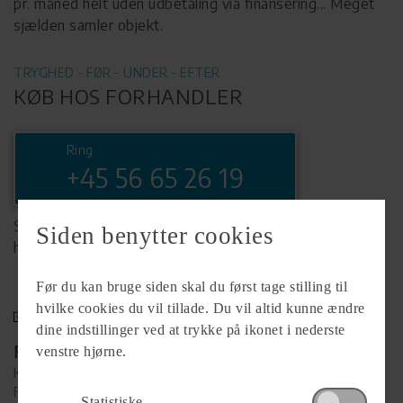
pr. måned helt uden udbetaling via finansering... Meget
sjælden samler objekt.
TRYGHED - FØR - UNDER - EFTER
KØB HOS FORHANDLER
Ring
+45 56 65 26 19
Se komplet info på forhandlerens
Siden benytter cookies
hjemmeside
Før du kan bruge siden skal du først tage stilling til
hvilke cookies du vil tillade. Du vil altid kunne ændre
dine indstillinger ved at trykke på ikonet i nederste
Forhandler
venstre hjørne.
Køge MC
Falkevej 38
Statistiske