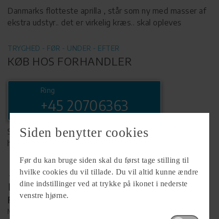
Danmarks flotteste aprilla , står som ny med masser af
ekstra udstyr.. det er virkelig kræs.. skal opleves
TRYGHED - FØR - UNDER - EFTER
KØB HOS FORHANDLER
Ring
+45 20706363
Siden benytter cookies
Se komplet info på forhandlerens
hjemmeside
Før du kan bruge siden skal du først tage stilling til
hvilke cookies du vil tillade. Du vil altid kunne ændre
dine indstillinger ved at trykke på ikonet i nederste
venstre hjørne.
Forhandler
MC.X ApS