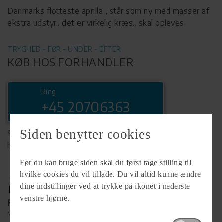
Danmarks flotteste aprilla , står som ny med masser af
ekstra udstyr.. det er virkelig kræs.. skal opleves
TRYGHED - FØR - UNDER - EFTER
KØB HOS FORHANDLER
Ring
+45 20706363
Siden benytter cookies
Se komplet info på forhandlerens
hjemmeside
Før du kan bruge siden skal du først tage stilling til
hvilke cookies du vil tillade. Du vil altid kunne ændre
dine indstillinger ved at trykke på ikonet i nederste
venstre hjørne.
Forhandler
MC.X ApS