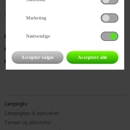
4600 Køge
Se alle
440
vogne for forhandleren
Marketing
Udskriv
Nødvendige
Del på Facebook
Accepter valgte
Acceptere alle
Campingvognens placering
Campingliv
Campingtips & oplevelser
Temaer og aktiviteter