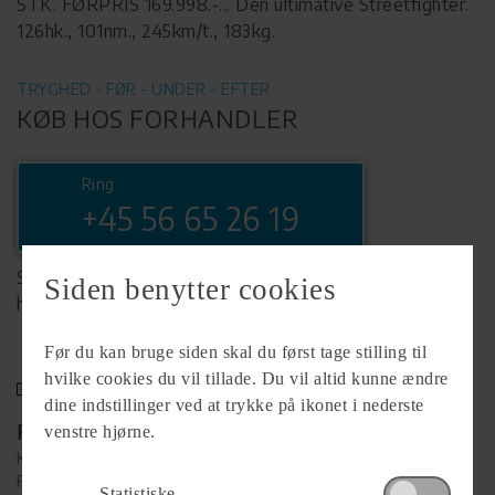
STK. FØRPRIS 169.998.-... Den ultimative Streetfighter.
126hk., 101nm., 245km/t., 183kg.
TRYGHED - FØR - UNDER - EFTER
KØB HOS FORHANDLER
Ring
+45 56 65 26 19
Se komplet info på forhandlerens
Siden benytter cookies
hjemmeside
Før du kan bruge siden skal du først tage stilling til
hvilke cookies du vil tillade. Du vil altid kunne ændre
dine indstillinger ved at trykke på ikonet i nederste
Forhandler
venstre hjørne.
Køge MC
Falkevej 38
Statistiske