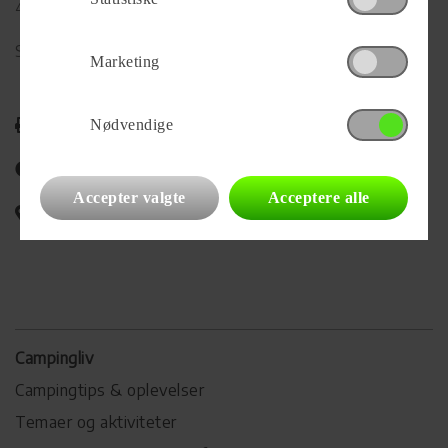
4600 Køge
Se alle
441
vogne for forhandleren
Marketing
Udskriv
Nødvendige
Del på Facebook
Accepter valgte
Acceptere alle
Campingvognens placering
Campingliv
Campingtips & oplevelser
Temaer og aktiviteter