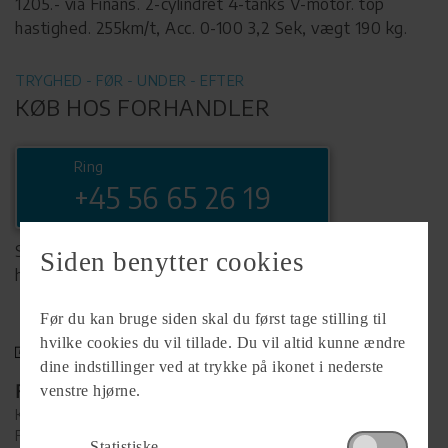
1205.- via Finans. 2-cylindret 4-tanks V-motor. top
hastighed. 255km/t, Acc. 0-100 3,2 Sek, vægt 190 kg.
TRYGHED - FØR - UNDER - EFTER
KØB HOS FORHANDLER
Ring
+45 56 65 26 19
Se komplet info på forhandlerens
Siden benytter cookies
hjemmeside
Før du kan bruge siden skal du først tage stilling til
hvilke cookies du vil tillade. Du vil altid kunne ændre
dine indstillinger ved at trykke på ikonet i nederste
Forhandler
venstre hjørne.
Køge MC
Falkevej 38
Statistiske