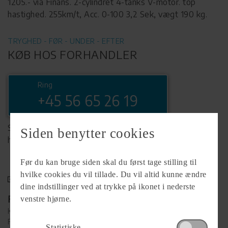
1205.- via Finans. 2-cylindret 4-tanks V-motor. top
hastighed. 255km/t, Acc. 0-100 3,2 Sek, vægt 190 kg.
TRYGHED - FØR - UNDER - EFTER
KØB HOS FORHANDLER
Ring
+45 56 65 26 19
Se komplet info på forhandlerens
Siden benytter cookies
hjemmeside
Før du kan bruge siden skal du først tage stilling til
hvilke cookies du vil tillade. Du vil altid kunne ændre
dine indstillinger ved at trykke på ikonet i nederste
Forhandler
venstre hjørne.
Køge MC
Falkevej 38
Statistiske