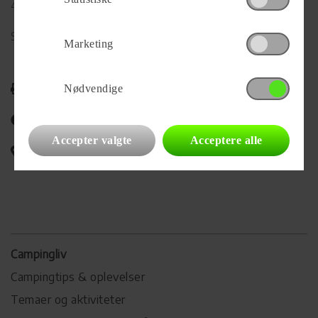
4600 Køge
Se alle
441
vogne for forhandleren
Marketing
Udskriv
Nødvendige
Del på Facebook
Accepter valgte
Acceptere alle
Campingvognens placering
Campingliv
Campingtips & oplevelser
Temaer og aktiviteter