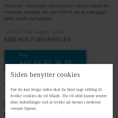
Monteret: Termignoni carbon potter, ekstra carbon kit
monteret, bemærk det lave KM-tal. der er indbygget
blink i spejle og baglygte.
TRYGHED - FØR - UNDER - EFTER
KØB HOS FORHANDLER
Ring
+45 56 65 26 19
Siden benytter cookies
Se komplet info på forhandlerens
hjemmeside
Før du kan bruge siden skal du først tage stilling til
hvilke cookies du vil tillade. Du vil altid kunne ændre
dine indstillinger ved at trykke på ikonet i nederste
venstre hjørne.
Forhandler