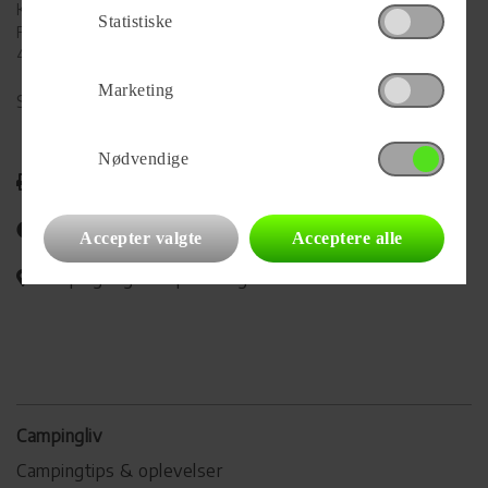
Køge MC
Statistiske
Falkevej 38
4600 Køge
Marketing
Se alle
441
vogne for forhandleren
Nødvendige
Udskriv
Del på Facebook
Accepter valgte
Acceptere alle
Campingvognens placering
Campingliv
Campingtips & oplevelser