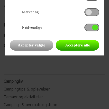
Se alle
441
vogne for forhandleren
Marketing
Udskriv
Nødvendige
Del på Facebook
Accepter valgte
Acceptere alle
Campingvognens placering
Campingliv
Campingtips & oplevelser
Temaer og aktiviteter
Camping- & overnatningsformer