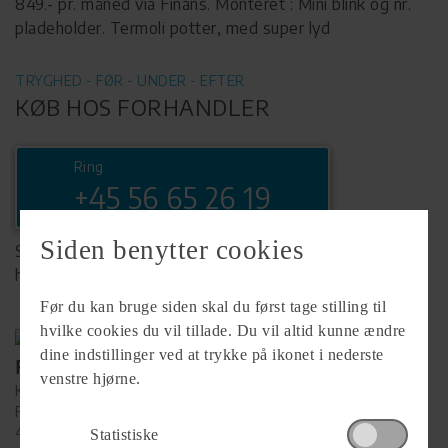
849.- pr. måned via Finans. Monteret : Mini blink og nr.
pladeholder. Termoli potter, med super lyd
TRYGHED - FØR - UNDER - EFTER
KØB HOS FORHANDLER
Ring
+45 56 65 26 19
Siden benytter cookies
Se komplet info på forhandlerens
hjemmeside
Før du kan bruge siden skal du først tage stilling til
hvilke cookies du vil tillade. Du vil altid kunne ændre
dine indstillinger ved at trykke på ikonet i nederste
Forhandler
venstre hjørne.
Køge MC
Falkevej 38
4600 Køge
Statistiske