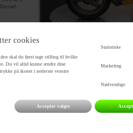
kåbesæt.
tter cookies
Statistiske
en skal du først tage stilling til hvilke
ade. Du vil altid kunne ændre dine
Marketing
Forhandler
 trykke på ikonet i nederste venstre
Køge MC
Falkevej 38
Nødvendige
4600 Køge
Se alle
440
vogne for forhandleren
Accepter valgte
Accept
gpladser
Campingvogne