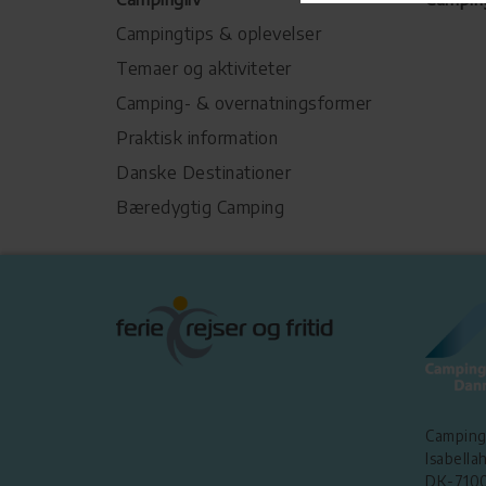
Campingtips & oplevelser
Temaer og aktiviteter
Camping- & overnatningsformer
Praktisk information
Danske Destinationer
Bæredygtig Camping
Camping
Isabellah
DK-7100