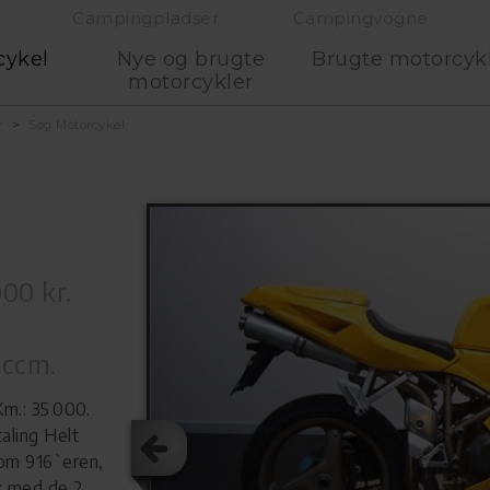
Campingpladser
Campingvogne
cykel
Nye og brugte
Brugte motorcyk
motorcykler
r
Søg Motorcykel
00 kr.
 ccm.
Km.: 35.000.
aling Helt
om 916`eren,
k med de 2