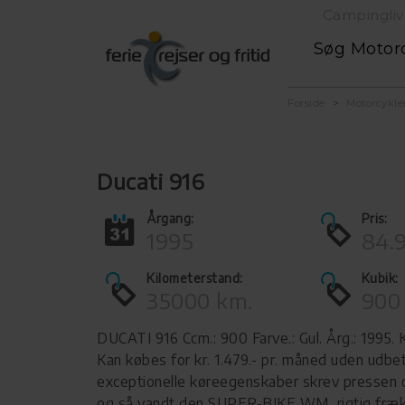
Campingliv
Søg Motor
Forside
Motorcykle
Ducati 916
Årgang:
Pris:
1995
84.9
Kilometerstand:
Kubik:
35000 km.
900
DUCATI 916 Ccm.: 900 Farve.: Gul. Årg.: 1995. 
Kan købes for kr. 1.479.- pr. måned uden udbet
exceptionelle køreegenskaber skrev pressen 
og så vandt den SUPER-BIKE WM, rigtig fræ