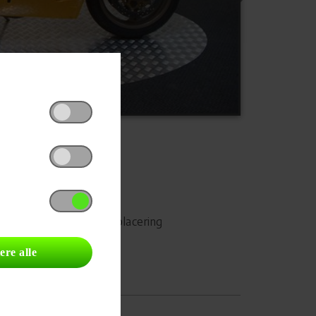
Udskriv
Del på Facebook
Campingvognens placering
ere alle
Autocampere