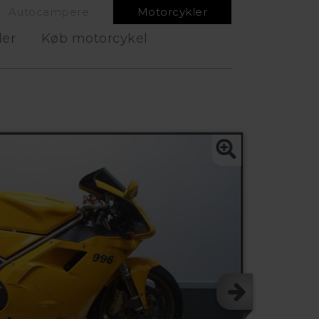
Autocampere
Motorcykler
ler
Køb motorcykel