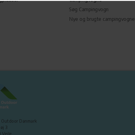
Søg Campingvogn
Nye og brugte campingvogne
 Outdoor Danmark
øj 3
 Vejle