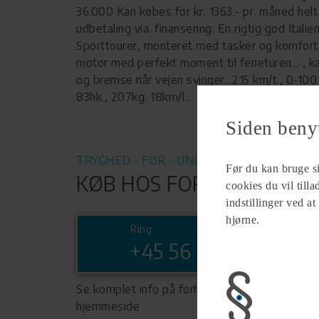
36.000 Kan købes for kr. 1363.- pr. måned hel
udbetaling via. finansering. En rigtig god Italie
Sporttourer, monteret med tasker og komfort 
motor med perfekt moment til ferieturen... , k
og bremse når vejen svinger...215 km/t., 0-100
83hk., 207kg. 18km/l...
Siden beny
TRYGHED - FØR - UNDER - EFTER
Før du kan bruge sid
KØB HOS FORHANDLER
cookies du vil till
indstillinger ved at
hjørne.
Ring
+45 56 65 26 19
Se komplet info på forhandlerens
hjemmeside