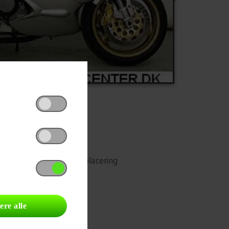
Udskriv
Del på Facebook
Campingvognens placering
ere alle