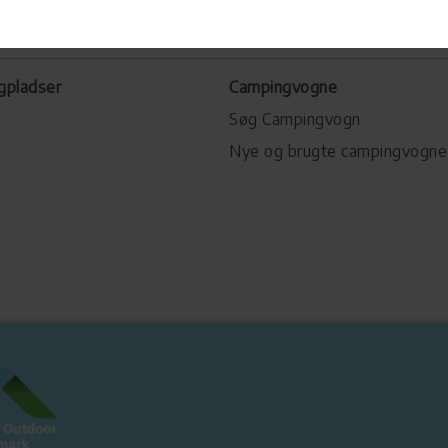
gpladser
Campingvogne
Søg Campingvogn
Nye og brugte campingvogne