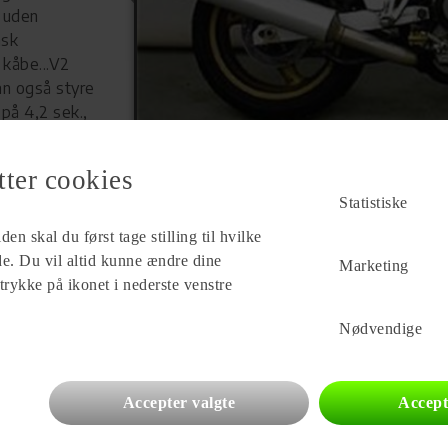
t uden
nsk
kåbe...V2
an også styre
 på 4,2 sek.,
tter cookies
Statistiske
en skal du først tage stilling til hvilke
Forhandler
ade. Du vil altid kunne ændre dine
Marketing
Køge MC
 trykke på ikonet i nederste venstre
Falkevej 38
4600 Køge
Nødvendige
Se alle
440
vogne for forhandleren
Accepter valgte
Accept