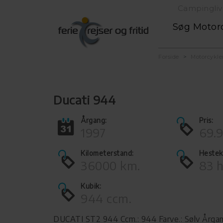
Campingliv
Søg Motor
Forside
Motorcykle
Ducati 944
Årgang:
Pris:
1997
69.9
Kilometerstand:
Hestek
36000 km.
83 h
Kubik:
944 ccm.
DUCATI ST2 944 Ccm.: 944 Farve.: Sølv Årgang