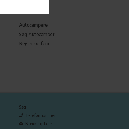
Autocampere
Søg Autocamper
Rejser og ferie
Søg
Telefonnummer
Nummerplade