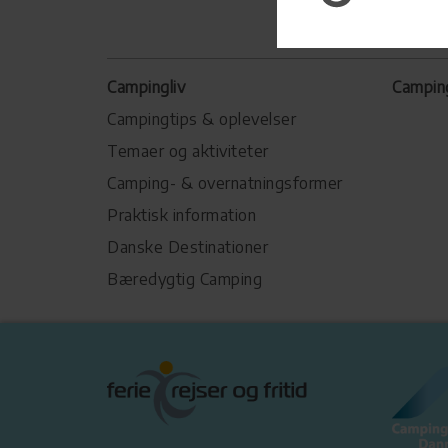
Campingliv
Campin
Campingtips & oplevelser
Temaer og aktiviteter
Camping- & overnatningsformer
Praktisk information
Danske Destinationer
Bæredygtig Camping