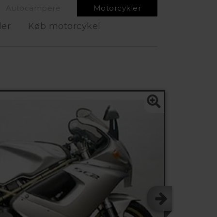
Autocampere
Motorcykler
ler
Køb motorcykel