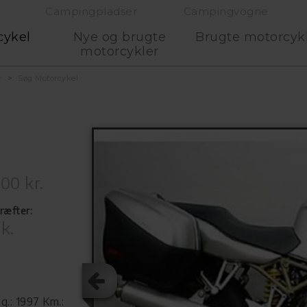
Campingpladser
Campingvogne
cykel
Nye og brugte
Brugte motorcyk
motorcykler
r
Søg Motorcykel
00 kr.
ræfter:
k.
.: 1997 Km.: