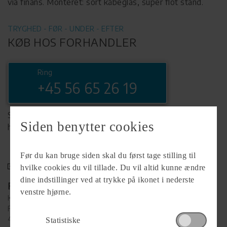
via finans. Monteret: sort kåbeglas, super flot stand.
TRYGHED - FØR - UNDER - EFTER
KØB HOS FORHANDLER
Ring
+45 56 65 26 19
Se komplet info på forhandlerens
Siden benytter cookies
hjemmeside
Før du kan bruge siden skal du først tage stilling til
hvilke cookies du vil tillade. Du vil altid kunne ændre
dine indstillinger ved at trykke på ikonet i nederste
Forhandler
venstre hjørne.
Køge MC
Falkevej 38
4600 Køge
Statistiske