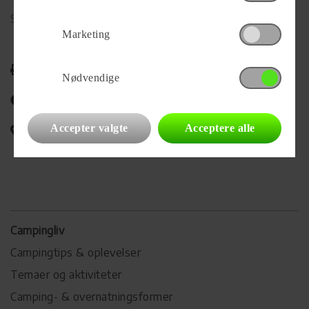
Se alle
441
vogne for forhandleren
Marketing
Udskriv
Nødvendige
Del på Facebook
Accepter valgte
Acceptere alle
Campingvognens placering
Campingliv
Campingtips & oplevelser
Temaer og aktiviteter
Camping- & overnatningsformer