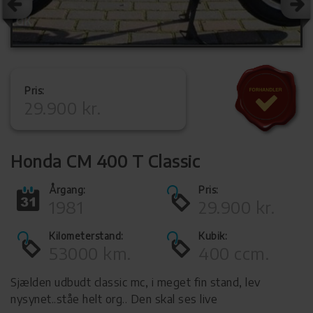
Pris:
29.900 kr.
Honda CM 400 T Classic
Årgang:
Pris:
1981
29.900 kr.
Kilometerstand:
Kubik:
53000 km.
400 ccm.
Sjælden udbudt classic mc, i meget fin stand, lev
nysynet..ståe helt org.. Den skal ses live