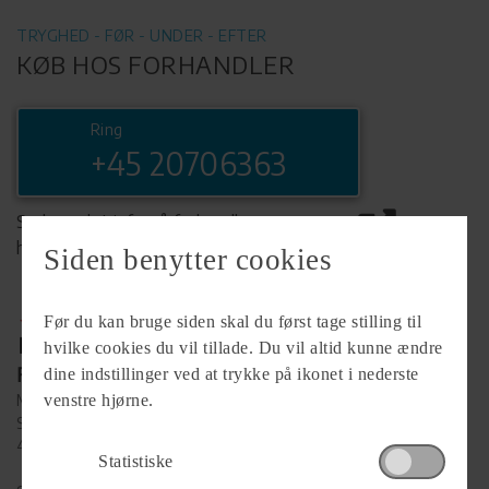
TRYGHED - FØR - UNDER - EFTER
KØB HOS FORHANDLER
Ring
+45 20706363
Se komplet info på forhandlerens
hjemmeside
Siden benytter cookies
Før du kan bruge siden skal du først tage stilling til
hvilke cookies du vil tillade. Du vil altid kunne ændre
Forhandler
dine indstillinger ved at trykke på ikonet i nederste
MC.X ApS
venstre hjørne.
Snedkervænget 7
4700 Næstved
Statistiske