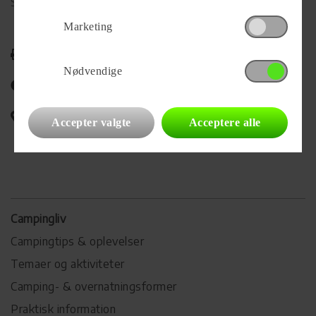
Se alle
181
vogne for forhandleren
Marketing
Udskriv
Nødvendige
Del på Facebook
Campingvognens placering
Accepter valgte
Acceptere alle
Campingliv
Campingtips & oplevelser
Temaer og aktiviteter
Camping- & overnatningsformer
Praktisk information