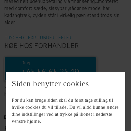
måned helt udenudbetaling via finansering...monteret
med comfort sæde, sissybar,,sådanne model har
kadangtræk, cyklen står i virkelig pæn stand trods sin
alder
TRYGHED - FØR - UNDER - EFTER
KØB HOS FORHANDLER
Ring
+45 56 65 26 19
Siden benytter cookies
Se komplet info på forhandlerens
hjemmeside
Før du kan bruge siden skal du først tage stilling til
hvilke cookies du vil tillade. Du vil altid kunne ændre
dine indstillinger ved at trykke på ikonet i nederste
venstre hjørne.
Forhandler