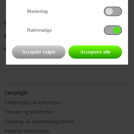
Se alle
441
vogne for forhandleren
Marketing
Udskriv
Nødvendige
Del på Facebook
Campingvognens placering
Accepter valgte
Acceptere alle
Campingliv
Campingtips & oplevelser
Temaer og aktiviteter
Camping- & overnatningsformer
Praktisk information