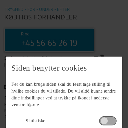
TRYGHED - FØR - UNDER - EFTER
KØB HOS FORHANDLER
Ring
+45 56 65 26 19
Se komplet info på forhandlerens
hjemmeside
Siden benytter cookies
Før du kan bruge siden skal du først tage stilling til
hvilke cookies du vil tillade. Du vil altid kunne ændre
Forhandler
dine indstillinger ved at trykke på ikonet i nederste
Køge MC
venstre hjørne.
Falkevej 38
4600 Køge
Statistiske