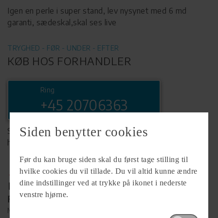
Igen en perle i super stand, lev nysynet med 6 md
garanti, sædeskal,skal ses live
TRYGHED - FØR - UNDER - EFTER
KØB HOS FORHANDLER
Ring
+45 20706363
Siden benytter cookies
Se komplet info på forhandlerens
hjemmeside
Før du kan bruge siden skal du først tage stilling til
hvilke cookies du vil tillade. Du vil altid kunne ændre
dine indstillinger ved at trykke på ikonet i nederste
venstre hjørne.
Forhandler
MC.X ApS